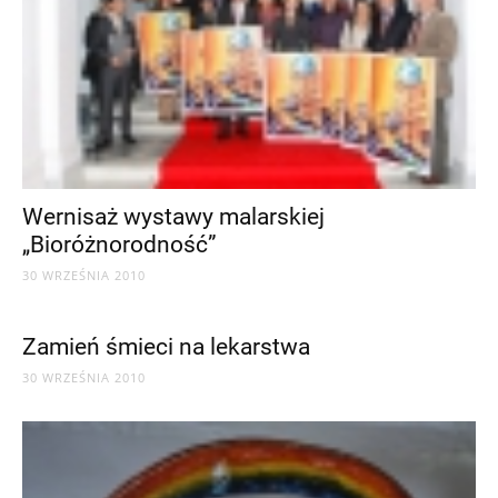
Wernisaż wystawy malarskiej
„Bioróżnorodność”
30 WRZEŚNIA 2010
Zamień śmieci na lekarstwa
30 WRZEŚNIA 2010