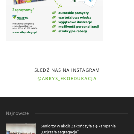
ŚLEDŹ NAS NA INSTAGRAM
@ABRYS_EKOEDUKACJA
Najnowsze
Seniorzy w akcji! Zakończyła się kampania
„Dojrzała segregacja”