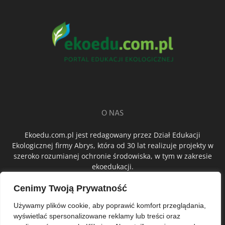
O NAS
Ekoedu.com.pl jest redagowany przez Dział Edukacji
Ekologicznej firmy Abrys, która od 30 lat realizuje projekty w
szeroko rozumianej ochronie środowiska, w tym w zakresie
ekoedukacji.
Cenimy Twoją Prywatność
ŚLEDŹ NAS
Używamy plików cookie, aby poprawić komfort przeglądania,
wyświetlać spersonalizowane reklamy lub treści oraz