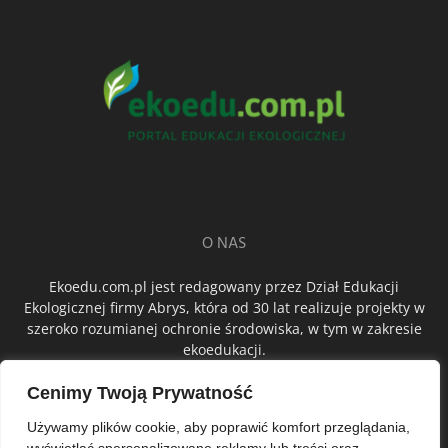
O NAS
Ekoedu.com.pl jest redagowany przez Dział Edukacji
Ekologicznej firmy Abrys, która od 30 lat realizuje projekty w
szeroko rozumianej ochronie środowiska, w tym w zakresie
ekoedukacji.
Cenimy Twoją Prywatność
ŚLEDŹ NAS
Używamy plików cookie, aby poprawić komfort przeglądania,