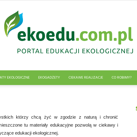
ATY EKOLOGICZNE
EKOGADŻETY
CIEKAWE REALIZACJE
CO ROBIMY?
Edukacja
stkich którzy chcą żyć w zgodzie z naturą i chronić
mieszczone tu materiały edukacyjne pozwolą w ciekawy i
ekologiczna
yczące edukacji ekologicznej.