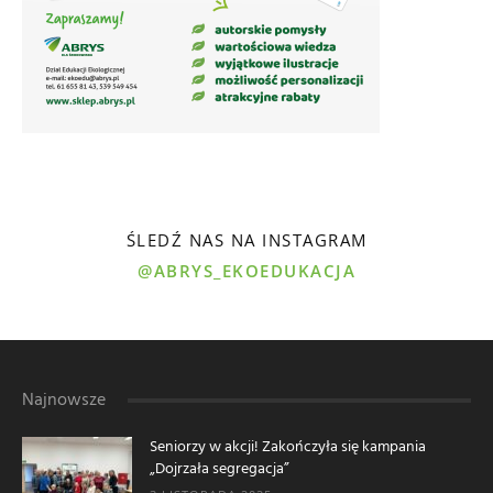
ŚLEDŹ NAS NA INSTAGRAM
@ABRYS_EKOEDUKACJA
Najnowsze
Seniorzy w akcji! Zakończyła się kampania
„Dojrzała segregacja”