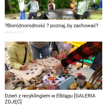
?Bioróżnorodność ? poznaj, by zachować?
24 MAJA 2018
Dzień z recyklingiem w Elblągu [GALERIA
ZDJĘĆ]