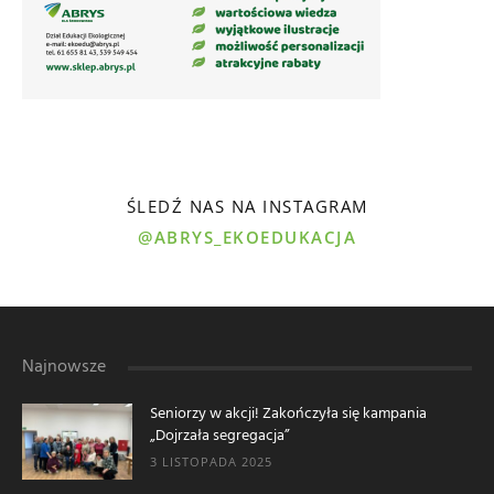
ŚLEDŹ NAS NA INSTAGRAM
@ABRYS_EKOEDUKACJA
Najnowsze
Seniorzy w akcji! Zakończyła się kampania
„Dojrzała segregacja”
3 LISTOPADA 2025