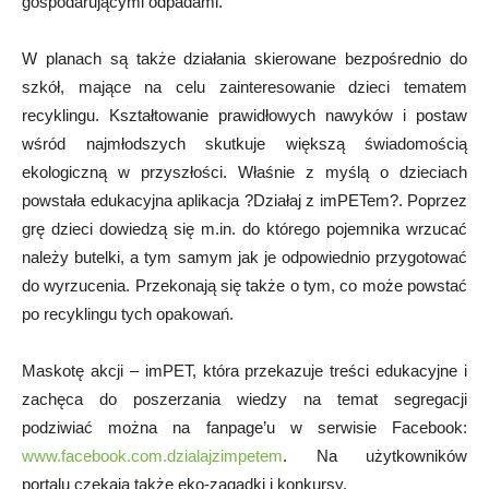
gospodarującymi odpadami.
W planach są także działania skierowane bezpośrednio do
szkół, mające na celu zainteresowanie dzieci tematem
recyklingu. Kształtowanie prawidłowych nawyków i postaw
wśród najmłodszych skutkuje większą świadomością
ekologiczną w przyszłości. Właśnie z myślą o dzieciach
powstała edukacyjna aplikacja ?Działaj z imPETem?. Poprzez
grę dzieci dowiedzą się m.in. do którego pojemnika wrzucać
należy butelki, a tym samym jak je odpowiednio przygotować
do wyrzucenia. Przekonają się także o tym, co może powstać
po recyklingu tych opakowań.
Maskotę akcji – imPET, która przekazuje treści edukacyjne i
zachęca do poszerzania wiedzy na temat segregacji
podziwiać można na fanpage’u w serwisie Facebook:
www.facebook.com.dzialajzimpetem
. Na użytkowników
portalu czekają także eko-zagadki i konkursy.