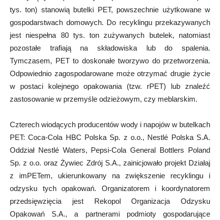
tys. ton) stanowią butelki PET, powszechnie użytkowane w
gospodarstwach domowych. Do recyklingu przekazywanych
jest niespełna 80 tys. ton zużywanych butelek, natomiast
pozostałe trafiają na składowiska lub do spalenia.
Tymczasem, PET to doskonałe tworzywo do przetworzenia.
Odpowiednio zagospodarowane może otrzymać drugie życie
w postaci kolejnego opakowania (tzw. rPET) lub znaleźć
zastosowanie w przemyśle odzieżowym, czy meblarskim.
Czterech wiodących producentów wody i napojów w butelkach
PET: Coca-Cola HBC Polska Sp. z o.o., Nestlé Polska S.A.
Oddział Nestlé Waters, Pepsi-Cola General Bottlers Poland
Sp. z o.o. oraz Żywiec Zdrój S.A., zainicjowało projekt Działaj
z imPETem, ukierunkowany na zwiększenie recyklingu i
odzysku tych opakowań. Organizatorem i koordynatorem
przedsięwzięcia jest Rekopol Organizacja Odzysku
Opakowań S.A., a partnerami podmioty gospodarujące