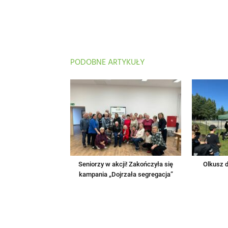
PODOBNE ARTYKUŁY
Seniorzy w akcji! Zakończyła się
Olkusz d
kampania „Dojrzała segregacja”