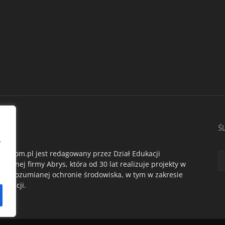
AS
Ś
,
du.com.pl jest redagowany przez Dział Edukacji
ogicznej firmy Abrys, która od 30 lat realizuje projekty w
oko rozumianej ochronie środowiska, w tym w zakresie
dukacji.