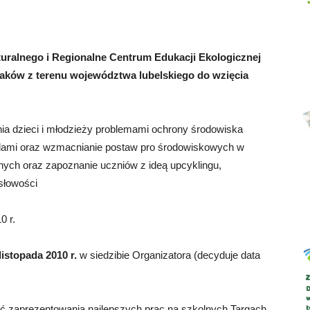
ralnego i Regionalne Centrum Edukacji Ekologicznej
Abrys
laków z terenu województwa lubelskiego do wzięcia
ia dzieci i młodzieży problemami ochrony środowiska
dami oraz wzmacnianie postaw pro środowiskowych w
nych oraz zapoznanie uczniów z ideą upcyklingu,
słowości
0 r.
listopada 2010 r.
w siedzibie Organizatora (decyduje data
ć zaprezentowania najlepszych prac na szkolnych Targach