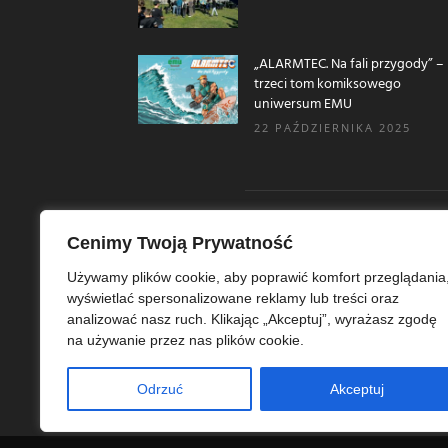
„ALARMTEC. Na fali przygody” –
trzeci tom komiksowego
uniwersum EMU
22 PAŹDZIERNIKA 2025
Cenimy Twoją Prywatność
O N
Używamy plików cookie, aby poprawić komfort przeglądania
wyświetlać spersonalizowane reklamy lub treści oraz
Ekoe
analizować nasz ruch. Klikając „Akceptuj”, wyrażasz zgodę
Ekol
na używanie przez nas plików cookie.
szer
ekoe
Odrzuć
Akceptuj