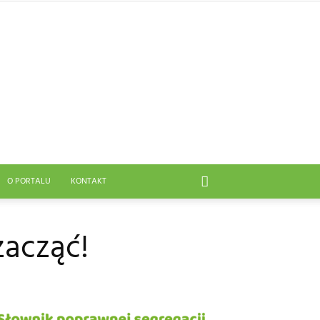
O PORTALU
KONTAKT
zacząć!