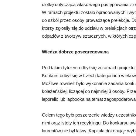
ulotkę dotyczącą właściwego postępowania z 
W ramach projektu zostało opracowanych i wyd
do szkół przez osoby prowadzące prelekcje. D
którzy zgłosiły się do udziału w prelekcjach otr
odpadów z tworzyw sztucznych, w których czę
Wiedza dobrze posegregowana
Pod takim tytułem odbył się w ramach projektu
Konkurs odbył się w trzech kategoriach wiekowych
Możliwe również było wykonanie zadania kon
koleżeńskiej, liczącej co najmniej 3 osoby. P
leporello lub lapbooka na temat zagospodarowa
Celem tego było poszerzenie wiedzy uczestnik
nimi oraz istoty ich recyklingu. Do konkursu s
laureatów nie był łatwy. Kapituła dokonując wy