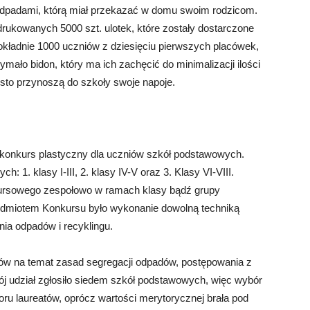
odpadami, którą miał przekazać w domu swoim rodzicom.
rukowanych 5000 szt. ulotek, które zostały dostarczone
okładnie 1000 uczniów z dziesięciu pierwszych placówek,
zymało bidon, który ma ich zachęcić do minimalizacji ilości
sto przynoszą do szkoły swoje napoje.
 konkurs plastyczny
dla uczniów szkół podstawowych.
: 1. klasy I-III, 2. klasy IV-V oraz 3. Klasy VI-VIII.
kursowego zespołowo w ramach klasy bądź grupy
rzedmiotem Konkursu było wykonanie dowolną techniką
nia odpadów i recyklingu.
ów na temat zasad segregacji odpadów, postępowania z
wój udział zgłosiło siedem szkół podstawowych, więc wybór
boru laureatów, oprócz wartości merytorycznej brała pod