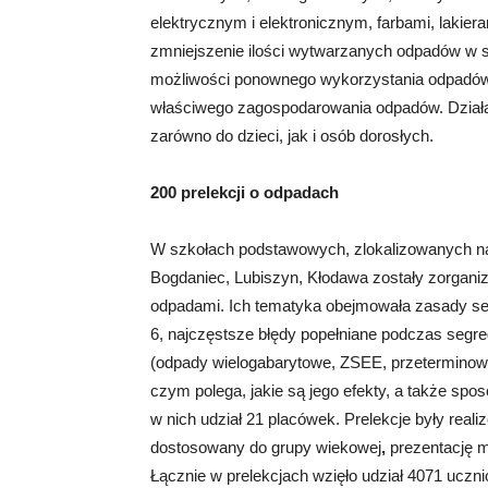
elektrycznym i elektronicznym, farbami, lakier
zmniejszenie ilości wytwarzanych odpadów w
możliwości ponownego wykorzystania odpadów,
właściwego zagospodarowania odpadów. Działa
zarówno do dzieci, jak i osób dorosłych.
200 prelekcji o odpadach
W szkołach podstawowych, zlokalizowanych na
Bogdaniec, Lubiszyn, Kłodawa zostały zorgan
odpadami. Ich tematyka obejmowała zasady s
6, najczęstsze błędy popełniane podczas seg
(odpady wielogabarytowe, ZSEE, przeterminowane 
czym polega, jakie są jego efekty, a także sp
w nich udział 21 placówek. Prelekcje były rea
dostosowany do grupy wiekowej
,
prezentację m
Łącznie w prelekcjach wzięło udział 4071 uczni