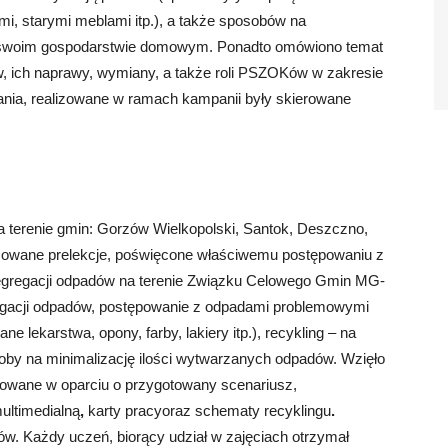
ami, starymi meblami itp.), a także sposobów na
 swoim gospodarstwie domowym. Ponadto omówiono temat
 ich naprawy, wymiany, a także roli PSZOKów w zakresie
nia, realizowane w ramach kampanii były skierowane
 terenie gmin: Gorzów Wielkopolski, Santok, Deszczno,
izowane prelekcje, poświęcone właściwemu postępowaniu z
egregacji odpadów na terenie Związku Celowego Gmin MG-
regacji odpadów, postępowanie z odpadami problemowymi
lekarstwa, opony, farby, lakiery itp.), recykling – na
osoby na minimalizację ilości wytwarzanych odpadów. Wzięło
lizowane w oparciu o przygotowany scenariusz,
ultimedialną
,
karty pracyoraz schematy recyklingu
.
ów. Każdy uczeń, biorący udział w zajęciach otrzymał