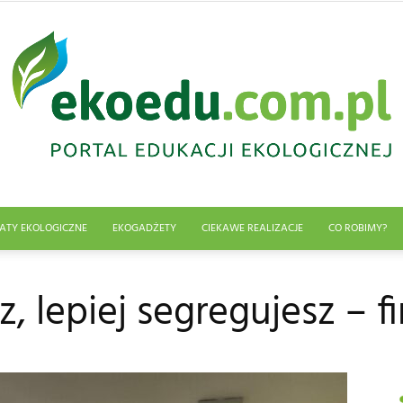
ATY EKOLOGICZNE
EKOGADŻETY
CIEKAWE REALIZACJE
CO ROBIMY?
Edukacja
, lepiej segregujesz – f
ekologiczna