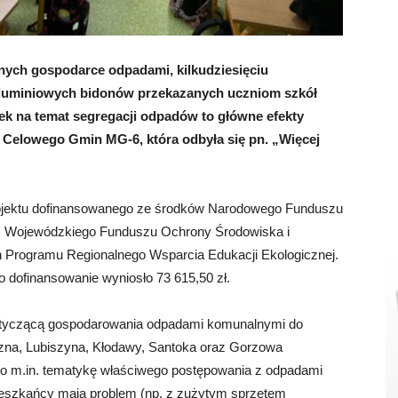
nych gospodarce odpadami, kilkudziesięciu
aluminiowych bidonów przekazanych uczniom szkół
ek na temat segregacji odpadów to główne efekty
 Celowego Gmin MG-6, która odbyła się pn. „Więcej
projektu dofinansowanego ze środków Narodowego Funduszu
z Wojewódzkiego Funduszu Ochrony Środowiska i
 Programu Regionalnego Wsparcia Edukacji Ekologicznej.
o dofinansowanie wyniosło 73 615,50 zł.
dotyczącą gospodarowania odpadami komunalnymi do
na, Lubiszyna, Kłodawy, Santoka oraz Gorzowa
o m.in. tematykę właściwego postępowania z odpadami
ieszkańcy mają problem (np. z zużytym sprzętem