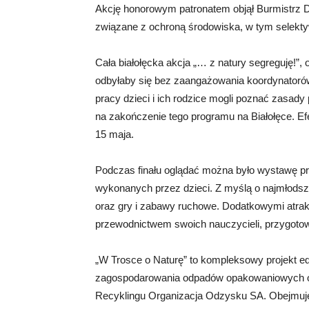
Akcję honorowym patronatem objął Burmistrz Dz
związane z ochroną środowiska, w tym selekt
Cała białołęcka akcja „… z natury segreguję!”, o
odbyłaby się bez zaangażowania koordynatoró
pracy dzieci i ich rodzice mogli poznać zasad
na zakończenie tego programu na Białołęce. Efe
15 maja.
Podczas finału oglądać można było wystawę pr
wykonanych przez dzieci. Z myślą o najmłods
oraz gry i zabawy ruchowe. Dodatkowymi atrakc
przewodnictwem swoich nauczycieli, przygotowa
„W Trosce o Naturę” to kompleksowy projekt edu
zagospodarowania odpadów opakowaniowych o
Recyklingu Organizacja Odzysku SA. Obejmuje s