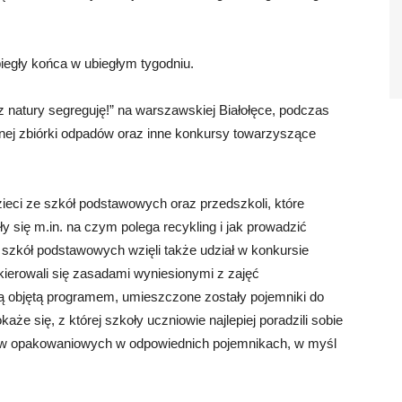
biegły końca w ubiegłym tygodniu.
„…z natury segreguję!” na warszawskiej Białołęce, podczas
wnej zbiórki odpadów oraz inne konkursy towarzyszące
dzieci ze szkół podstawowych oraz przedszkoli, które
y się m.in. na czym polega recykling i jak prowadzić
szkół podstawowych wzięli także udział w konkursie
kierowali się zasadami wyniesionymi z zajęć
 objętą programem, umieszczone zostały pojemniki do
aże się, z której szkoły uczniowie najlepiej poradzili sobie
w opakowaniowych w odpowiednich pojemnikach, w myśl