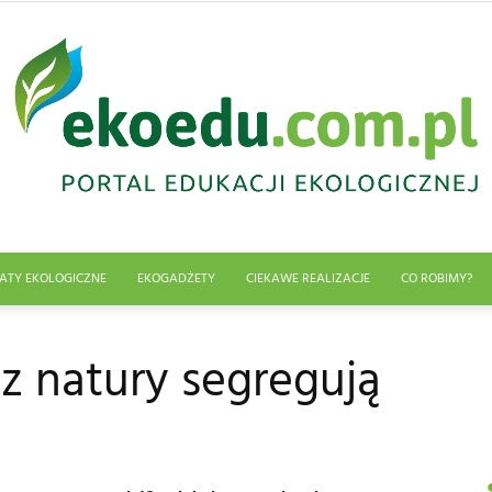
ATY EKOLOGICZNE
EKOGADŻETY
CIEKAWE REALIZACJE
CO ROBIMY?
Edukacja
 z natury segregują
ekologiczna