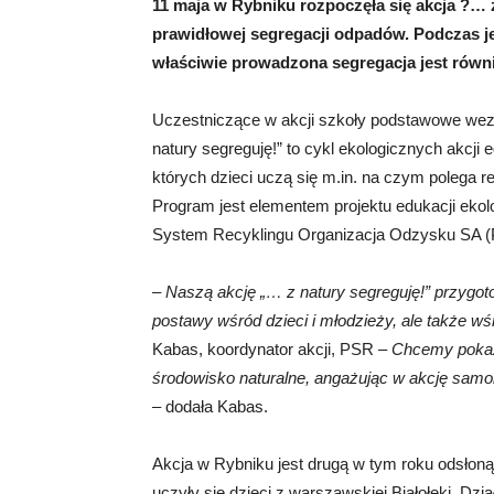
11 maja w Rybniku rozpoczęła się akcja ?… 
prawidłowej segregacji odpadów. Podczas jej 
właściwie prowadzona segregacja jest równi
Uczestniczące w akcji szkoły podstawowe wez
natury segreguję!” to cykl ekologicznych akcj
których dzieci uczą się m.in. na czym polega r
Program jest elementem projektu edukacji ekol
System Recyklingu Organizacja Odzysku SA 
–
Naszą akcję „… z natury segreguję!” przygoto
postawy wśród dzieci i młodzieży, ale także wś
Kabas, koordynator akcji, PSR –
Chcemy pokaz
środowisko naturalne, angażując w akcję samo
– dodała Kabas.
Akcja w Rybniku jest drugą w tym roku odsłon
uczyły się dzieci z warszawskiej Białołęki. Dzi