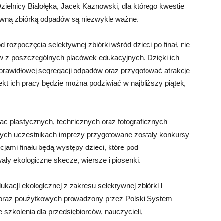
ielnicy Białołęka, Jacek Kaznowski, dla którego kwestie
ywną zbiórką odpadów są niezwykle ważne.
d rozpoczęcia selektywnej zbiórki wśród dzieci po finał, nie
w z poszczególnych placówek edukacyjnych. Dzięki ich
y prawidłowej segregacji odpadów oraz przygotować atrakcje
kt ich pracy będzie można podziwiać w najbliższy piątek,
ac plastycznych, technicznych oraz fotograficznych
zych uczestnikach imprezy przygotowane zostały konkursy
jami finału będą występy dzieci, które pod
ły ekologiczne skecze, wiersze i piosenki.
kacji ekologicznej z zakresu selektywnej zbiórki i
raz poużytkowych prowadzony przez Polski System
zkolenia dla przedsiębiorców, nauczycieli,