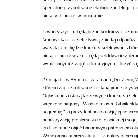
specjalnie przygotowane ekologiczne lekcje, 
biorących udział w programie.
Towarzyszyć im będą liczne konkursy oraz dod
środowiska oraz selektywną zbiórką odpadów. I
warsztatami, będzie konkurs selektywnej zbiór
biorącej udział w akcji będą selektywnie zbie
wyniesionymi z zajęć edukacyjnych – liczyć si
27 maja br. w Rybniku, w ramach „Dni Ziemi, Wo
którego zaprezentowane zostaną prace artysty
Ogłoszone zostaną także wyniki konkursu sel
wręczone nagrody. Władze miasta Rybnik aktyw
segreguję!”, a prezydent miasta objął ją honor
popularyzację problematyki ekologicznej mogą 
fakt, że mogę objąć honorowym patronatem akc
Współorganizatorem akcji „… z natury segreguję