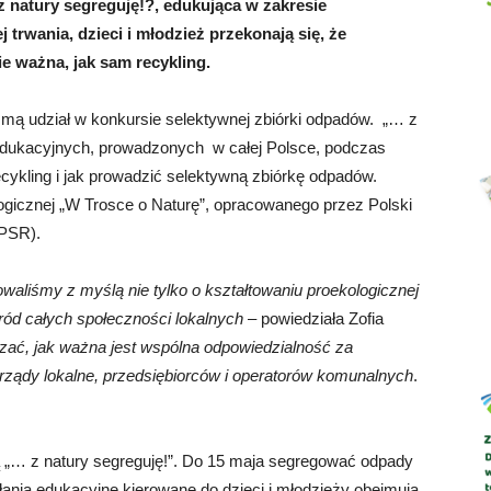
z natury segreguję!?, edukująca w zakresie
trwania, dzieci i młodzież przekonają się, że
e ważna, jak sam recykling.
Abrys
mą udział w konkursie selektywnej zbiórki odpadów. „… z
i edukacyjnych, prowadzonych w całej Polsce, podczas
ecykling i jak prowadzić selektywną zbiórkę odpadów.
ogicznej „W Trosce o Naturę”, opracowanego przez Polski
(PSR).
waliśmy z myślą nie tylko o kształtowaniu proekologicznej
ród całych społeczności lokalnych
– powiedziała Zofia
ać, jak ważna jest wspólna odpowiedzialność za
rządy lokalne, przedsiębiorców i operatorów komunalnych
.
ą „… z natury segreguję!”. Do 15 maja segregować odpady
ałania edukacyjne kierowane do dzieci i młodzieży obejmują