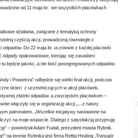
prowadzone od 11 maja br. we wszystkich placówkach
atkowe działania, związane z tematyką ochrony
stotną częścią akcji, prowadzoną równolegle z
ki odpadów. Do 22 maja br. uczniowie z każdej placówki
rać odpady opakowaniowe, kierując się zasadami
ę tu będzie jakość, a nie ilość posegregowanych odpadów.
dy i Powietrza” odbędzie się wielki finał akcji, podczas
czne dzieci z uczestniczących w akcji placówek.
ektywnej zbiórki odpadów, a zwycięskim placówkom –
nie włączyły się w organizację akcji „…z natury
owym patronatem. „Wszelkie inicjatywy nastawione na
liczyć na moje wsparcie. Dlatego z satysfakcją przyjmuję
ję” – powiedział Adam Fudali, prezydent miasta Rybnik.
!” na terenie Rybnika jest firma Rettig Heating ,Transgór