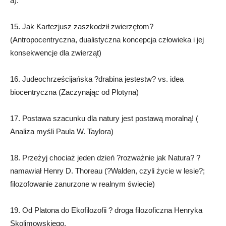
a).
15. Jak Kartezjusz zaszkodził zwierzętom?
(Antropocentryczna, dualistyczna koncepcja człowieka i jej
konsekwencje dla zwierząt)
16. Judeochrześcijańska ?drabina jestestw? vs. idea
biocentryczna (Zaczynając od Plotyna)
17. Postawa szacunku dla natury jest postawą moralną! (
Analiza myśli Paula W. Taylora)
18. Przeżyj chociaż jeden dzień ?rozważnie jak Natura? ?
namawiał Henry D. Thoreau (?Walden, czyli życie w lesie?;
filozofowanie zanurzone w realnym świecie)
19. Od Platona do Ekofilozofii ? droga filozoficzna Henryka
Skolimowskiego.