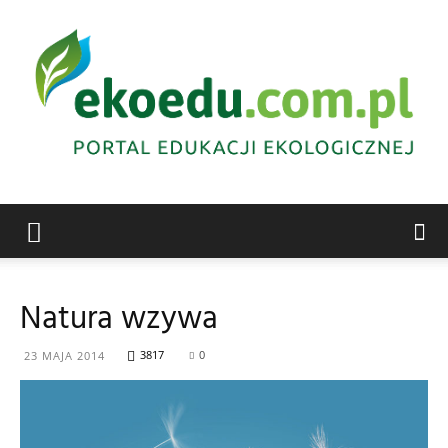
Edukacja
Natura wzywa
ekologiczna
3817
0
23 MAJA 2014
Abrys