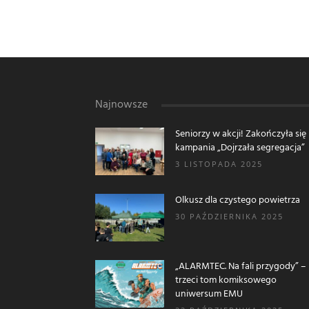
Najnowsze
Seniorzy w akcji! Zakończyła się
kampania „Dojrzała segregacja”
3 LISTOPADA 2025
Olkusz dla czystego powietrza
30 PAŹDZIERNIKA 2025
„ALARMTEC. Na fali przygody” –
trzeci tom komiksowego
uniwersum EMU