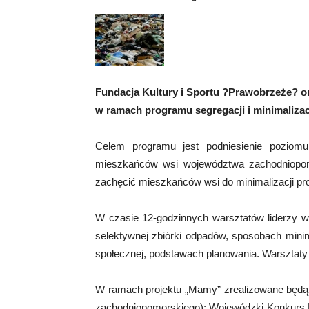
Fundacja Kultury i Sportu ?Prawobrzeże? or
w ramach programu segregacji i minimaliza
Celem programu jest podniesienie poziomu 
mieszkańców wsi województwa zachodniopom
zachęcić mieszkańców wsi do minimalizacji pro
W czasie 12-godzinnych warsztatów liderzy 
selektywnej zbiórki odpadów, sposobach minim
społecznej, podstawach planowania. Warsztaty t
W ramach projektu „Mamy” zrealizowane będą r
zachodniopomorskiego): Wojewódzki Konkurs P