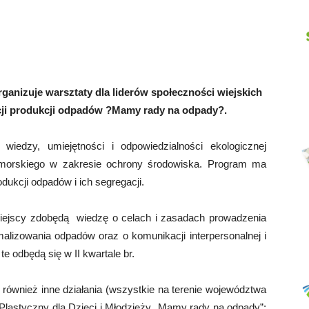
Abrys
ganizuje warsztaty dla liderów społeczności wiejskich
cji produkcji odpadów ?Mamy rady na odpady?.
wiedzy, umiejętności i odpowiedzialności ekologicznej
orskiego w zakresie ochrony środowiska. Program ma
dukcji odpadów i ich segregacji.
wiejscy zdobędą wiedzę o celach i zasadach prowadzenia
alizowania odpadów oraz o komunikacji interpersonalnej i
e odbędą się w II kwartale br.
ównież inne działania (wszystkie na terenie województwa
lastyczny dla Dzieci i Młodzieży „Mamy rady na odpady”;