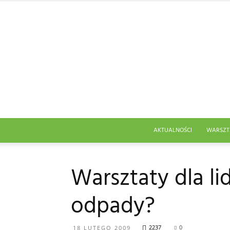
AKTUALNOŚCI
WARSZT
Warsztaty dla l
odpady?
2237
0
18 LUTEGO 2009