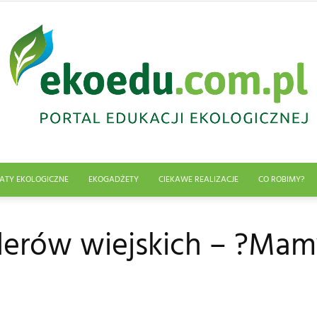
ATY EKOLOGICZNE
EKOGADŻETY
CIEKAWE REALIZACJE
CO ROBIMY?
Edukacja
iderów wiejskich – ?Mam
ekologiczna