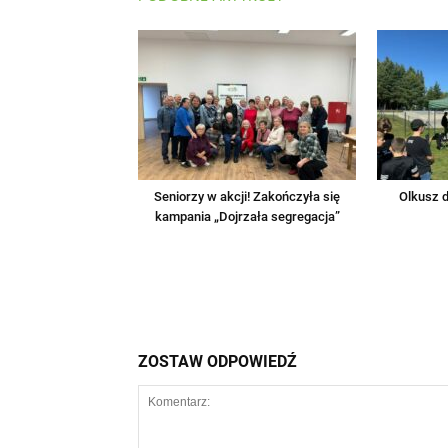
Seniorzy w akcji! Zakończyła się
Olkusz d
kampania „Dojrzała segregacja”
ZOSTAW ODPOWIEDŹ