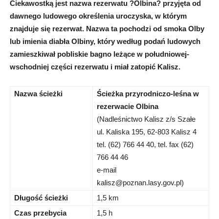
Ciekawostką jest nazwa rezerwatu ?Olbina? przyjęta od
dawnego ludowego określenia uroczyska, w którym
znajduje się rezerwat. Nazwa ta pochodzi od smoka Olby
lub imienia diabła Olbiny, który według podań ludowych
zamieszkiwał pobliskie bagno leżące w południowej-
wschodniej części rezerwatu i miał zatopić Kalisz.
Nazwa ścieżki
Ścieżka przyrodniczo-leśna w
rezerwacie Olbina
(Nadleśnictwo Kalisz z/s Szałe
ul. Kaliska 195, 62-803 Kalisz 4
tel. (62) 766 44 40, tel. fax (62)
766 44 46
e-mail
kalisz@poznan.lasy.gov.pl
)
Długość ścieżki
1,5 km
Czas przebycia
1,5 h