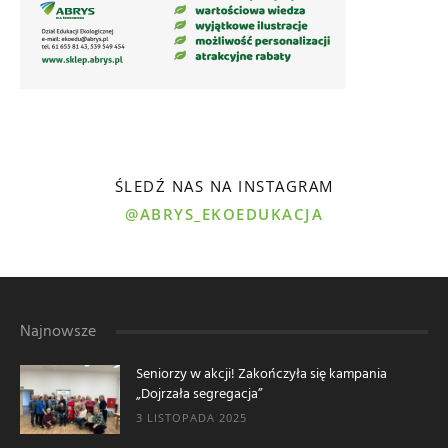
ŚLEDŹ NAS NA INSTAGRAM
@ABRYS_EKOEDUKACJA
Najnowsze
Seniorzy w akcji! Zakończyła się kampania
„Dojrzała segregacja”
3 LISTOPADA 2025