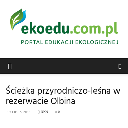
Edukacja
Ścieżka przyrodniczo-leśna w
rezerwacie Olbina
ekologiczna
3909
0
19 LIPCA 2011
Abrys