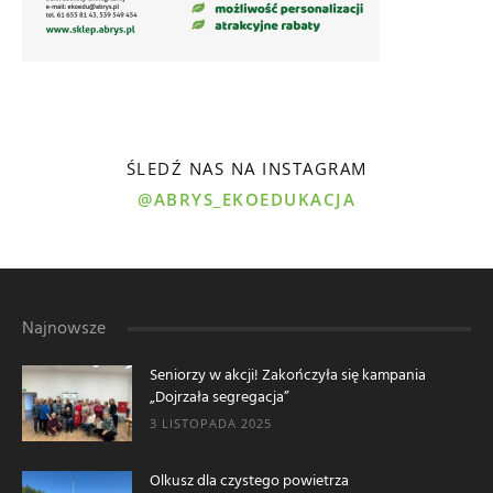
ŚLEDŹ NAS NA INSTAGRAM
@ABRYS_EKOEDUKACJA
Najnowsze
Seniorzy w akcji! Zakończyła się kampania
„Dojrzała segregacja”
3 LISTOPADA 2025
Olkusz dla czystego powietrza