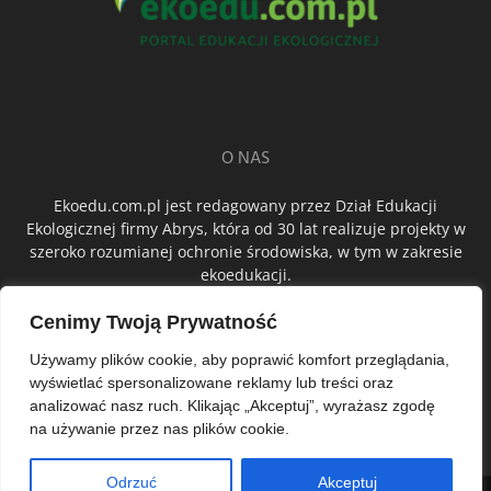
O NAS
Ekoedu.com.pl jest redagowany przez Dział Edukacji
Ekologicznej firmy Abrys, która od 30 lat realizuje projekty w
szeroko rozumianej ochronie środowiska, w tym w zakresie
ekoedukacji.
Cenimy Twoją Prywatność
ŚLEDŹ NAS
Używamy plików cookie, aby poprawić komfort przeglądania,
wyświetlać spersonalizowane reklamy lub treści oraz
analizować nasz ruch. Klikając „Akceptuj”, wyrażasz zgodę
na używanie przez nas plików cookie.
Odrzuć
Akceptuj