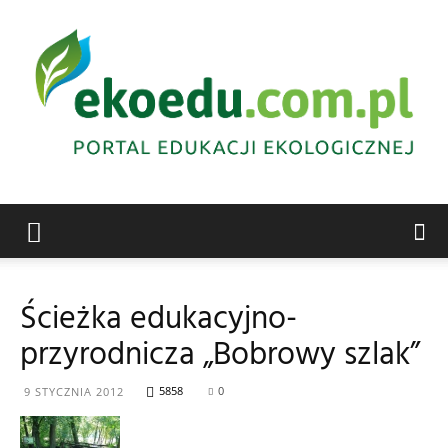
Edukacja
Ścieżka edukacyjno-
przyrodnicza „Bobrowy szlak”
ekologiczna
5858
0
9 STYCZNIA 2012
Abrys