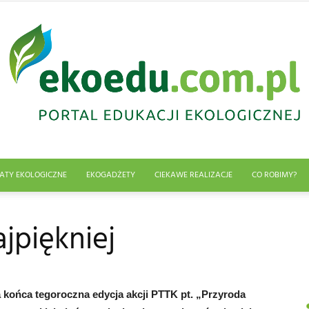
ATY EKOLOGICZNE
EKOGADŻETY
CIEKAWE REALIZACJE
CO ROBIMY?
Edukacja
jpiękniej
ekologiczna
 końca tegoroczna edycja akcji PTTK pt. „Przyroda