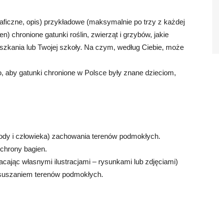
raficzne, opis) przykładowe (maksymalnie po trzy z każdej
n) chronione gatunki roślin, zwierząt i grzybów, jakie
szkania lub Twojej szkoły. Na czym, według Ciebie, może
o, aby gatunki chronione w Polsce były znane dzieciom,
ody i człowieka) zachowania terenów podmokłych.
ochrony bagien.
cając własnymi ilustracjami – rysunkami lub zdjęciami)
osuszaniem terenów podmokłych.