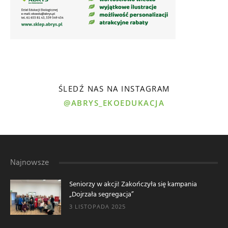
ŚLEDŹ NAS NA INSTAGRAM
@ABRYS_EKOEDUKACJA
Najnowsze
Seniorzy w akcji! Zakończyła się kampania
„Dojrzała segregacja”
3 LISTOPADA 2025