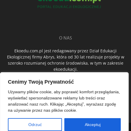
O NAS
Ekoedu.com.pl jest redagowany przez Dział Edukacji
Ekologicznej firmy Abrys, która od 30 lat realizuje projekty w
szeroko rozumianej ochronie środowiska, w tym w zakresie
ekoedukacji.
Cenimy Twoją Prywatność
ŚLEDŹ NAS
Używamy plików cookie, aby poprawić komfort przeglądania,
wyświetlać spersonalizowane reklamy lub treści oraz
analizować nasz ruch. Klikając „Akceptuj”, wyrażasz zgodę
na używanie przez nas plików cookie.
Odrzuć
Akceptuj
© Abrys Sp. z o.o.