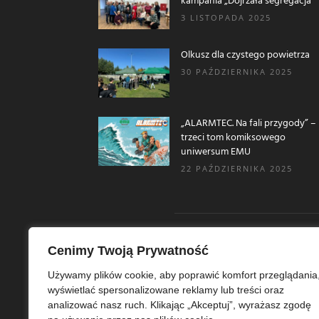
kampania „Dojrzała segregacja”
3 LISTOPADA 2025
Olkusz dla czystego powietrza
30 PAŹDZIERNIKA 2025
„ALARMTEC. Na fali przygody” –
trzeci tom komiksowego
uniwersum EMU
22 PAŹDZIERNIKA 2025
Cenimy Twoją Prywatność
O N
Używamy plików cookie, aby poprawić komfort przeglądania
wyświetlać spersonalizowane reklamy lub treści oraz
Ekoe
analizować nasz ruch. Klikając „Akceptuj”, wyrażasz zgodę
Ekol