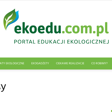
ATY EKOLOGICZNE
EKOGADŻETY
CIEKAWE REALIZACJE
CO ROBIMY?
Edukacja
sy
ekologiczna