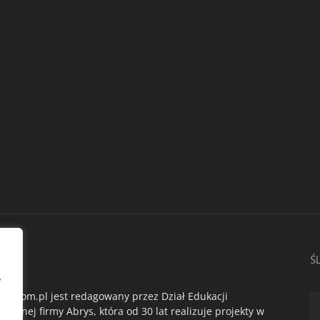
AS
Ś
,
du.com.pl jest redagowany przez Dział Edukacji
ogicznej firmy Abrys, która od 30 lat realizuje projekty w