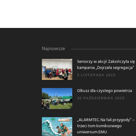
Najnowsze
Seniorzy w akcji! Zakończyła się
kampania „Dojrzała segregacja”
3 LISTOPADA 2025
Olkusz dla czystego powietrza
30 PAŹDZIERNIKA 2025
„ALARMTEC. Na fali przygody” –
trzeci tom komiksowego
uniwersum EMU