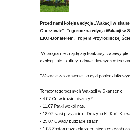
Przed nami kolejna edycja „Wakacji w skan
Chorzowie”. Tegoroczna edycja Wakacji w S
EKO-Bohaterem. Tropem Przyrodniczej Ście
W programie znajdą się konkursy, zabawy plene
ekologii, ale i kultury ludowej dawnych mieszk
"Wakacje w skansenie" to cykl poniedziałkowyc
Tematy tegorocznych Wakacji w Skansenie:
• 4.07 Co w trawie piszczy?
• 11.07 Ptaki wokół nas.
• 18.07 Nasi przyjaciele: Drużyna K (Koń, Krow
• 25.07 Owady budzące strach.
• 1.08 Zostań pszczelarzem, niech pszczoła zo