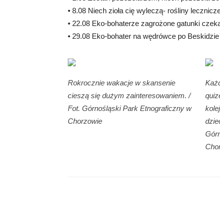
• 8.08 Niech zioła cię wyleczą- rośliny lecznicz
• 22.08 Eko-bohaterze zagrożone gatunki czeka
• 29.08 Eko-bohater na wędrówce po Beskidzie 
Rokrocznie wakacje w skansenie
Każd
cieszą się dużym zainteresowaniem. /
quiz
Fot. Górnośląski Park Etnograficzny w
kole
Chorzowie
dzie
Górn
Cho