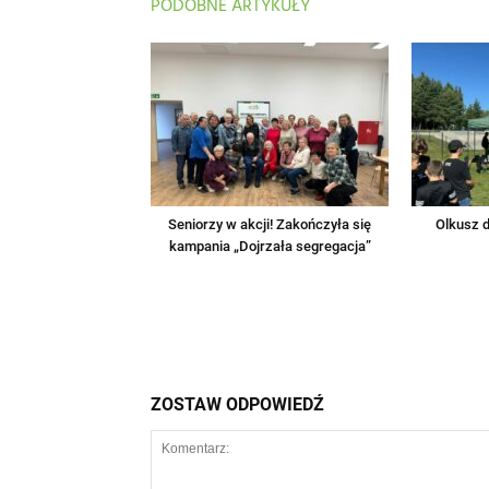
PODOBNE ARTYKUŁY
Seniorzy w akcji! Zakończyła się
Olkusz d
kampania „Dojrzała segregacja”
ZOSTAW ODPOWIEDŹ