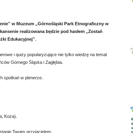
senie” w Muzeum „Górnośląski Park Etnograficzny w
kansenie realizowana będzie pod hasłem „Zostań
Abrys
żki Edukacyjnej”.
rowe i quizy popularyzujące nie tylko wiedzę na temat
ańców Górnego Śląska i Zagłębia.
h spotkań w plenerze.
a, Koza).
stanie Twoim przyjacielem.