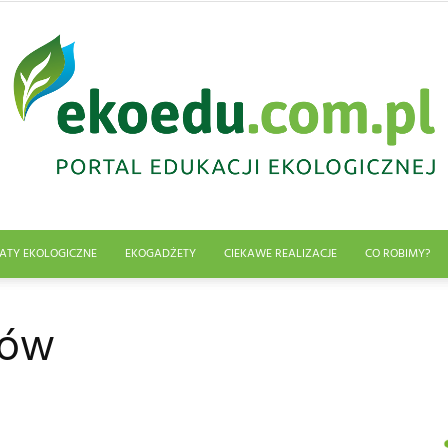
ATY EKOLOGICZNE
EKOGADŻETY
CIEKAWE REALIZACJE
CO ROBIMY?
Edukacja
ków
ekologiczna