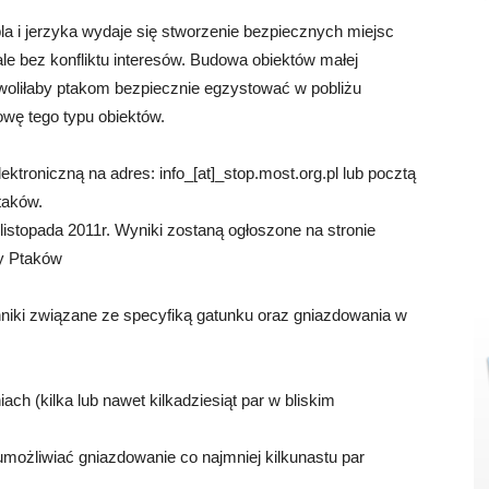
 i jerzyka wydaje się stworzenie bezpiecznych miejsc
le bez konfliktu interesów. Budowa obiektów małej
zwoliłaby ptakom bezpiecznie egzystować w pobliżu
wę tego typu obiektów.
ktroniczną na adres: info_[at]_stop.most.org.pl lub pocztą
taków.
listopada 2011r. Wyniki zostaną ogłoszone na stronie
y Ptaków
nniki związane ze specyfiką gatunku oraz gniazdowania w
ach (kilka lub nawet kilkadziesiąt par w bliskim
możliwiać gniazdowanie co najmniej kilkunastu par