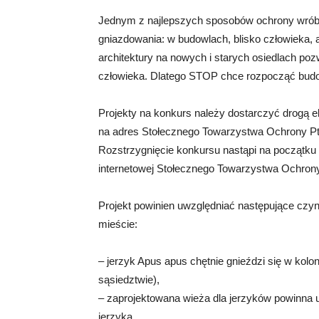
Jednym z najlepszych sposobów ochrony wróbla
gniazdowania: w budowlach, blisko człowieka, a
architektury na nowych i starych osiedlach po
człowieka. Dlatego STOP chce rozpocząć budo
Projekty na konkurs należy dostarczyć drogą ele
na adres Stołecznego Towarzystwa Ochrony P
Rozstrzygnięcie konkursu nastąpi na początku 
internetowej Stołecznego Towarzystwa Ochron
Projekt powinien uwzględniać następujące czy
mieście:
– jerzyk Apus apus chętnie gnieździ się w koloni
sąsiedztwie),
– zaprojektowana wieża dla jerzyków powinna u
jerzyka,