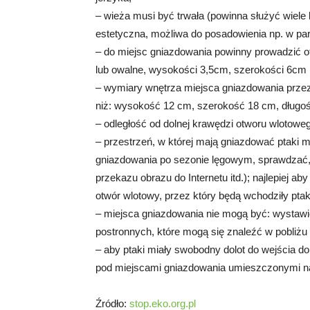
– wieża musi być trwała (powinna służyć wiele 
estetyczna, możliwa do posadowienia np. w park
– do miejsc gniazdowania powinny prowadzić ot
lub owalne, wysokości 3,5cm, szerokości 6cm 
– wymiary wnętrza miejsca gniazdowania przez
niż: wysokość 12 cm, szerokość 18 cm, długoś
– odległość od dolnej krawędzi otworu wlotowe
– przestrzeń, w której mają gniazdować ptaki m
gniazdowania po sezonie lęgowym, sprawdzać,
przekazu obrazu do Internetu itd.); najlepiej a
otwór wlotowy, przez który będą wchodziły ptak
– miejsca gniazdowania nie mogą być: wystawio
postronnych, które mogą się znaleźć w pobliżu 
– aby ptaki miały swobodny dolot do wejścia 
pod miejscami gniazdowania umieszczonymi naj
Źródło:
stop.eko.org.pl