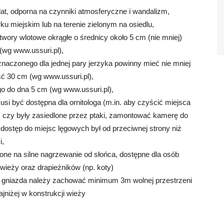
lat, odporna na czynniki atmosferyczne i wandalizm,
u miejskim lub na terenie zielonym na osiedlu,
wory wlotowe okrągłe o średnicy około 5 cm (nie mniej)
(wg www.ussuri.pl),
naczonego dla jednej pary jerzyka powinny mieć nie mniej
ć 30 cm (wg www.ussuri.pl),
go do dna 5 cm (wg www.ussuri.pl),
usi być dostępna dla ornitologa (m.in. aby czyścić miejsca
 czy były zasiedlone przez ptaki, zamontować kamerę do
by dostęp do miejsc lęgowych był od przeciwnej strony niż
i,
ne na silne nagrzewanie od słońca, dostępne dla osób
wieży oraz drapieżników (np. koty)
do gniazda należy zachować minimum 3m wolnej przestrzeni
niżej w konstrukcji wieży