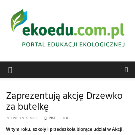
Edukacja
Zaprezentują akcję Drzewko
za butelkę
ekologiczna
1941
0
9 KWIETNIA 2009
W tym roku, szkoły i przedszkola biorące udział w Akcji,
Abrys