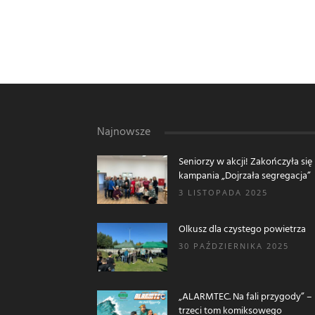
Najnowsze
Seniorzy w akcji! Zakończyła się
kampania „Dojrzała segregacja”
3 LISTOPADA 2025
Olkusz dla czystego powietrza
30 PAŹDZIERNIKA 2025
„ALARMTEC. Na fali przygody” –
trzeci tom komiksowego