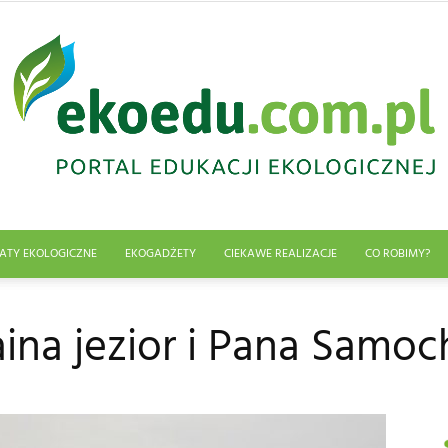
ATY EKOLOGICZNE
EKOGADŻETY
CIEKAWE REALIZACJE
CO ROBIMY?
Edukacja
aina jezior i Pana Samo
ekologiczna