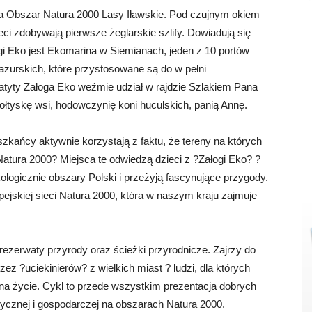
a Obszar Natura 2000 Lasy Iławskie. Pod czujnym okiem
eci zdobywają pierwsze żeglarskie szlify. Dowiadują się
ogi Eko jest Ekomarina w Siemianach, jeden z 10 portów
azurskich, które przystosowane są do w pełni
atyty Załoga Eko weźmie udział w rajdzie Szlakiem Pana
łtyskę wsi, hodowczynię koni huculskich, panią Annę.
zkańcy aktywnie korzystają z faktu, że tereny na których
Natura 2000? Miejsca te odwiedzą dzieci z ?Załogi Eko? ?
kologicznie obszary Polski i przeżyją fascynujące przygody.
ejskiej sieci Natura 2000, która w naszym kraju zajmuje
ezerwaty przyrody oraz ścieżki przyrodnicze. Zajrzy do
z ?uciekinierów? z wielkich miast ? ludzi, dla których
 na życie. Cykl to przede wszystkim prezentacja dobrych
stycznej i gospodarczej na obszarach Natura 2000.