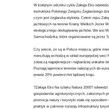
W kolejnym odcinku cyklu Załoga Eko odwiedz
instruktora Polskiego Związku Żeglarskiego dzi
czym jest żeglarska etykieta. Celem rejsu Zał
jachtowych na terenie Krainy Wielkich Jezior M
ekologicznego obsługiwania jachtów. We wsi M
Samochodzika, które organizowane są przez So
Czy wiecie, że są w Polsce miejsca, gdzie mies
mieszkają wchodzą w skład europejskiej sieci 
zobaczą najpiękniejsze i najbardziej unikalne e
Poznają tajemnice terenów należących do europ
prawie 20% powierzchni lądowej kraju.
?Załoga Eko Na szlaku Natura 2000? odwiedzi r
gospodarstw agroturystycznych, założonych prze
promocja natury i turystyki stała się sposobem
praktyk w zakresie rozwoju infrastruktury tury