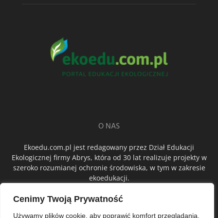
O NAS
Ekoedu.com.pl jest redagowany przez Dział Edukacji
Ekologicznej firmy Abrys, która od 30 lat realizuje projekty w
szeroko rozumianej ochronie środowiska, w tym w zakresie
ekoedukacji.
Cenimy Twoją Prywatność
ŚLEDŹ NAS
Używamy plików cookie, aby poprawić komfort przeglądania,