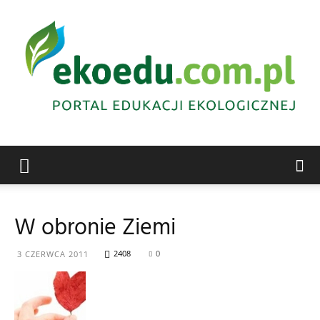
Edukacja
W obronie Ziemi
ekologiczna
2408
0
3 CZERWCA 2011
Abrys