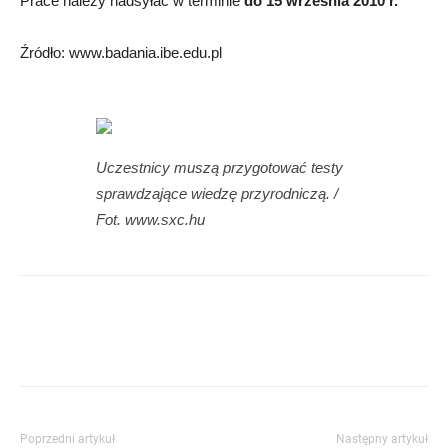
Prace należy nadsyłać w terminie
do 15 września 2010 r.
Źródło: www.badania.ibe.edu.pl
Uczestnicy muszą przygotować testy
sprawdzające wiedzę przyrodniczą. /
Fot. www.sxc.hu
Poprzedni artykuł
Następny artykuł