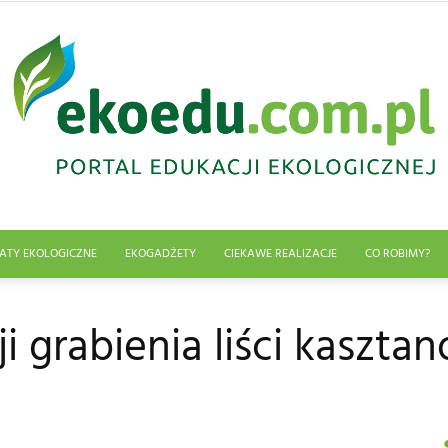
ATY EKOLOGICZNE
EKOGADŻETY
CIEKAWE REALIZACJE
CO ROBIMY?
Edukacja
i grabienia liści kaszt
ekologiczna