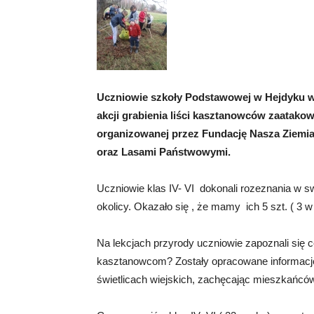
Uczniowie szkoły Podstawowej w Hejdyku w p
akcji grabienia liści kasztanowców zaatak
organizowanej przez Fundację Nasza Ziemia
oraz Lasami Państwowymi.
Uczniowie klas IV- VI dokonali rozeznania w sw
okolicy. Okazało się , że mamy ich 5 szt. ( 3 w 
Na lekcjach przyrody uczniowie zapoznali się 
kasztanowcom? Zostały opracowane informacje 
świetlicach wiejskich, zachęcając mieszkańców