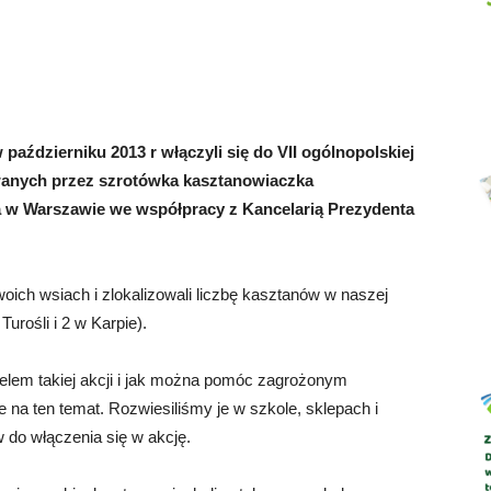
Abrys
aździerniku 2013 r włączyli się do VII ogólnopolskiej
owanych przez szrotówka kasztanowiaczka
 w Warszawie we współpracy z Kancelarią Prezydenta
oich wsiach i zlokalizowali liczbę kasztanów w naszej
Turośli i 2 w Karpie).
celem takiej akcji i jak można pomóc zagrożonym
na ten temat. Rozwiesiliśmy je w szkole, sklepach i
 do włączenia się w akcję.