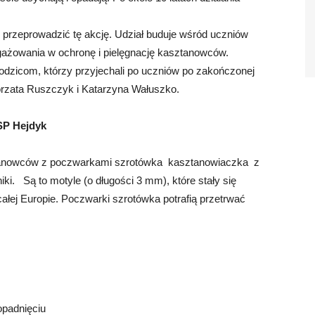
 przeprowadzić tę akcję. Udział buduje wśród uczniów
gażowania w ochronę i pielęgnację kasztanowców.
odzicom, którzy przyjechali po uczniów po zakończonej
gorzata Ruszczyk i Katarzyna Wałuszko.
SP Hejdyk
kasztanowców z poczwarkami szrotówka kasztanowiaczka z
ki. Są to motyle (o długości 3 mm), które stały się
ej Europie. Poczwarki szrotówka potrafią przetrwać
opadnięciu