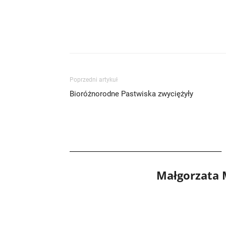
Poprzedni artykuł
Bioróżnorodne Pastwiska zwyciężyły
Małgorzata