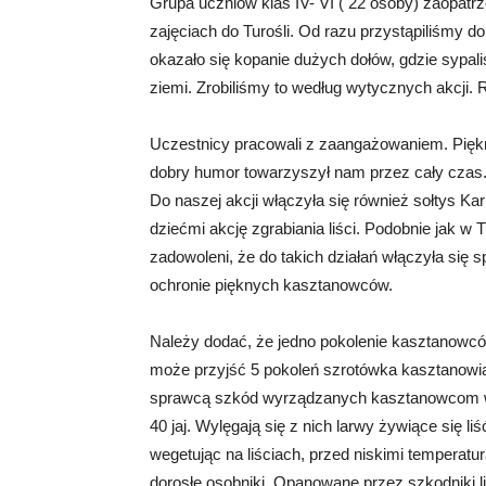
Grupa uczniów klas IV- VI ( 22 osoby) zaopatrz
zajęciach do Turośli. Od razu przystąpiliśmy do 
okazało się kopanie dużych dołów, gdzie sypal
ziemi. Zrobiliśmy to według wytycznych akcji. 
Uczestnicy pracowali z zaangażowaniem. Piękn
dobry humor towarzyszył nam przez cały czas
Do naszej akcji włączyła się również sołtys Ka
dziećmi akcję zgrabiania liści. Podobnie jak w 
zadowoleni, że do takich działań włączyła się 
ochronie pięknych kasztanowców.
Należy dodać, że jedno pokolenie kasztanowców
może przyjść 5 pokoleń szrotówka kasztanowia
sprawcą szkód wyrządzanych kasztanowcom w 
40 jaj. Wylęgają się z nich larwy żywiące się l
wegetując na liściach, przed niskimi temperatu
dorosłe osobniki. Opanowane przez szkodniki liś