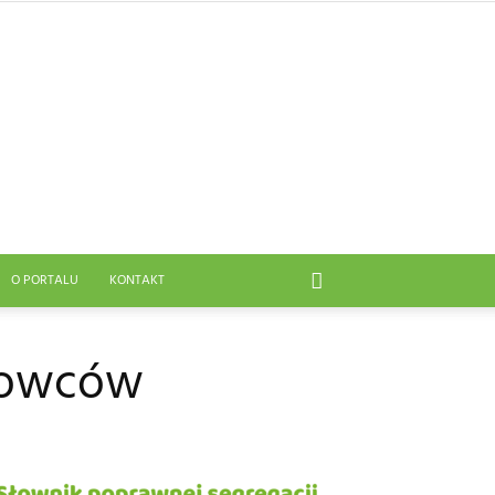
O PORTALU
KONTAKT
anowców