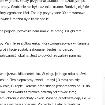
eni w grabie, łopaty przyjechali autobusem szkolnym po
pracy. Grabienie nie było, aż takie trudne. Bardziej ciężkie
iśmy zgrabione liści. Zostały przysypane 30 cm warstwą
Również można było liście spalić.
a pogoda pozwoliła nam umilić tę pracę. Dzięki temu
.
rpy Pani Teresa Głowienka, która zorganizowała w Karpie z
Turośli liście zostały zakopane. Jesteśmy bardzo
społeczność lokalna. Jest to dowód, że zależy nam na
 dojrzewa kilkanaście lat. W ciągu jednego roku na świat
czka. Ten niepozorny owad – motyl ( 3 mm) stał się
całej Europie. Dorosła ćma składa jednorazowo od 20 do
iśćmi. Poczwarki szrotówka potrafią przetrwać zimę
rami chroni je włochaty kokon. Wiosną przekształcają się w
cie usychają i opadają. Po około 10 latach działania