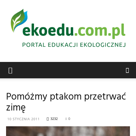
Edukacja
Pomóżmy ptakom przetrwać
zimę
ekologiczna
3232
0
10 STYCZNIA 2011
Abrys