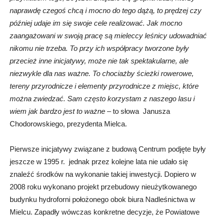
naprawdę czegoś chcą i mocno do tego dążą, to prędzej czy
później udaje im się swoje cele realizować. Jak mocno
zaangażowani w swoją pracę są mieleccy leśnicy udowadniać
nikomu nie trzeba. To przy ich współpracy tworzone były
przecież inne inicjatywy, może nie tak spektakularne, ale
niezwykle dla nas ważne. To chociażby ścieżki rowerowe,
tereny przyrodnicze i elementy przyrodnicze z miejsc, które
można zwiedzać. Sam często korzystam z naszego lasu i
wiem jak bardzo jest to ważne
– to słowa Janusza
Chodorowskiego, prezydenta Mielca.
Pierwsze inicjatywy związane z budową Centrum podjęte były
jeszcze w 1995 r. jednak przez kolejne lata nie udało się
znaleźć środków na wykonanie takiej inwestycji. Dopiero w
2008 roku wykonano projekt przebudowy nieużytkowanego
budynku hydroforni położonego obok biura Nadleśnictwa w
Mielcu. Zapadły wówczas konkretne decyzje, że Powiatowe