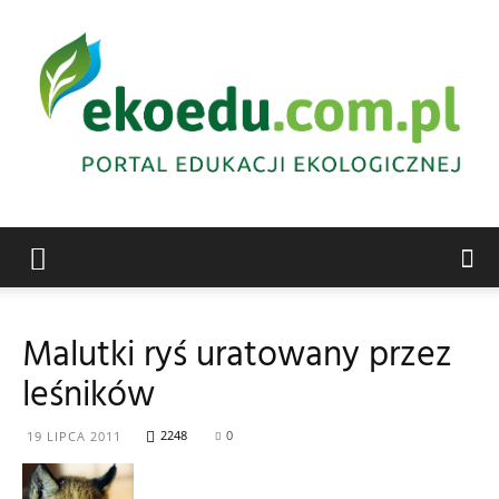
Edukacja
Malutki ryś uratowany przez
leśników
ekologiczna
2248
0
19 LIPCA 2011
Abrys