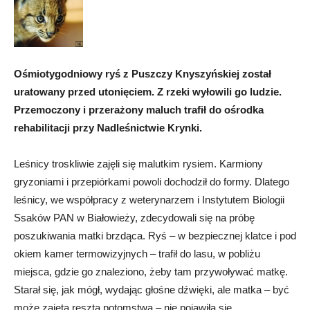
Ośmiotygodniowy ryś z Puszczy Knyszyńskiej został
uratowany przed utonięciem. Z rzeki wyłowili go ludzie.
Przemoczony i przerażony maluch trafił do ośrodka
rehabilitacji przy Nadleśnictwie Krynki.
Leśnicy troskliwie zajęli się malutkim rysiem. Karmiony
gryzoniami i przepiórkami powoli dochodził do formy. Dlatego
leśnicy, we współpracy z weterynarzem i Instytutem Biologii
Ssaków PAN w Białowieży, zdecydowali się na próbę
poszukiwania matki brzdąca. Ryś – w bezpiecznej klatce i pod
okiem kamer termowizyjnych – trafił do lasu, w pobliżu
miejsca, gdzie go znaleziono, żeby tam przywoływać matkę.
Starał się, jak mógł, wydając głośne dźwięki, ale matka – być
może zajęta resztą potomstwa – nie pojawiła się.