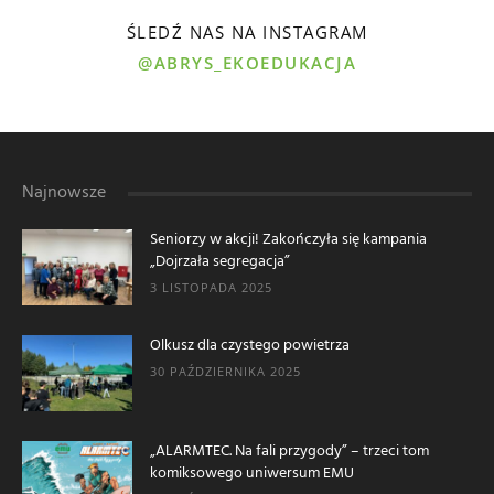
ŚLEDŹ NAS NA INSTAGRAM
@ABRYS_EKOEDUKACJA
Najnowsze
Seniorzy w akcji! Zakończyła się kampania
„Dojrzała segregacja”
3 LISTOPADA 2025
Olkusz dla czystego powietrza
30 PAŹDZIERNIKA 2025
„ALARMTEC. Na fali przygody” – trzeci tom
komiksowego uniwersum EMU