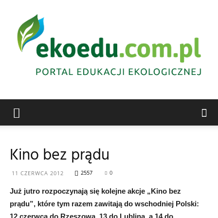
Edukacja
Kino bez prądu
ekologiczna
2557
0
11 CZERWCA 2012
Już jutro rozpoczynają się kolejne akcje „Kino bez
prądu”, które tym razem zawitają do wschodniej Polski:
Abrys
12 czerwca do Rzeszowa, 13 do Lublina, a 14 do