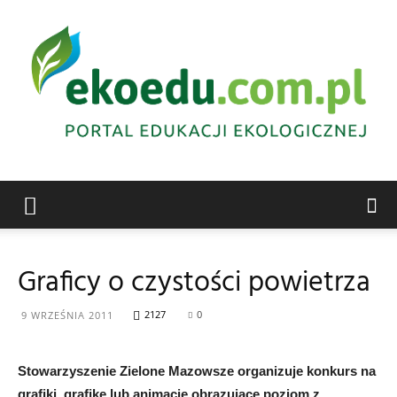
Edukacja
Graficy o czystości powietrza
ekologiczna
2127
0
9 WRZEŚNIA 2011
Stowarzyszenie Zielone Mazowsze organizuje konkurs na
Abrys
grafiki, grafikę lub animację obrazujące poziom z