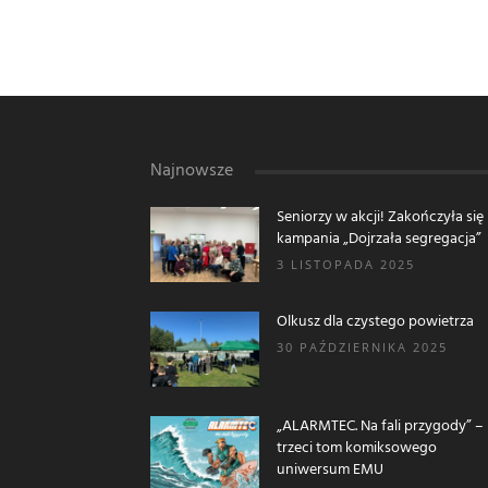
Najnowsze
Seniorzy w akcji! Zakończyła się
kampania „Dojrzała segregacja”
3 LISTOPADA 2025
Olkusz dla czystego powietrza
30 PAŹDZIERNIKA 2025
„ALARMTEC. Na fali przygody” –
trzeci tom komiksowego
uniwersum EMU