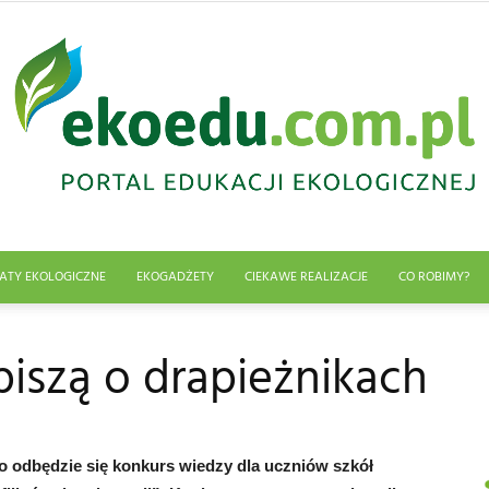
ATY EKOLOGICZNE
EKOGADŻETY
CIEKAWE REALIZACJE
CO ROBIMY?
Edukacja
piszą o drapieżnikach
ekologiczna
o odbędzie się konkurs wiedzy dla uczniów szkół