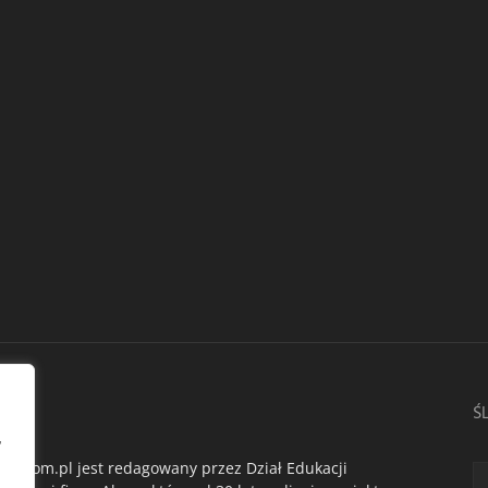
AS
Ś
,
du.com.pl jest redagowany przez Dział Edukacji