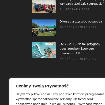
kampania „Dojrzała segregacja”
3 LISTOPADA 2025
Olkusz dla czystego powietrza
30 PAŹDZIERNIKA 2025
„ALARMTEC. Na fali przygody” –
trzeci tom komiksowego
uniwersum EMU
22 PAŹDZIERNIKA 2025
Cenimy Twoją Prywatność
O N
Używamy plików cookie, aby poprawić komfort przeglądania
wyświetlać spersonalizowane reklamy lub treści oraz
Ekoe
analizować nasz ruch. Klikając „Akceptuj”, wyrażasz zgodę