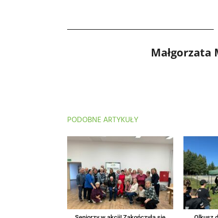
Małgorzata
PODOBNE ARTYKUŁY
Seniorzy w akcji! Zakończyła się
Olkusz d