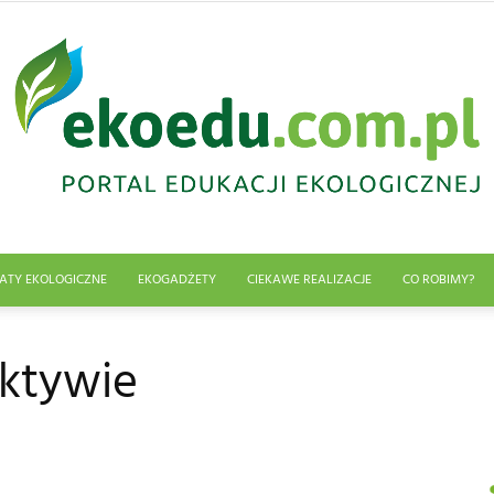
ATY EKOLOGICZNE
EKOGADŻETY
CIEKAWE REALIZACJE
CO ROBIMY?
Edukacja
ektywie
ekologiczna