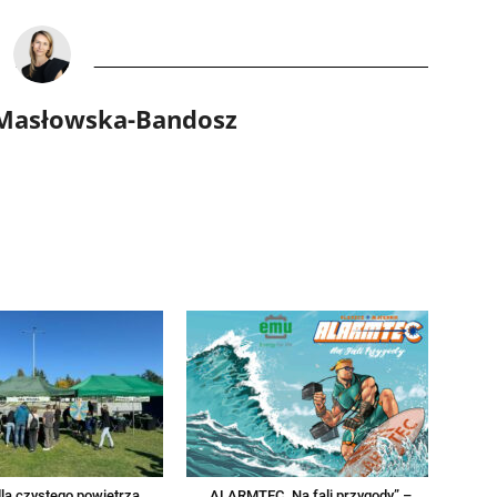
 Masłowska-Bandosz
la czystego powietrza
„ALARMTEC. Na fali przygody” –