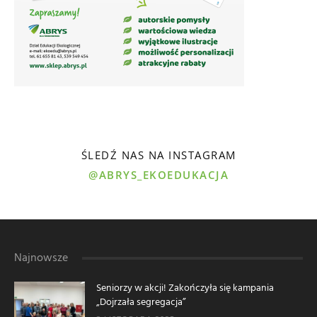
ŚLEDŹ NAS NA INSTAGRAM
@ABRYS_EKOEDUKACJA
Najnowsze
Seniorzy w akcji! Zakończyła się kampania
„Dojrzała segregacja”