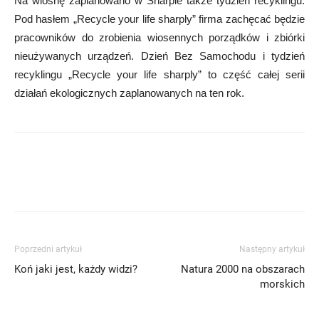
Na wiosnę zaplanowano w Sharpie także tydzień recyklingu.
Pod hasłem „Recycle your life sharply” firma zachęcać będzie
pracowników do zrobienia wiosennych porządków i zbiórki
nieużywanych urządzeń. Dzień Bez Samochodu i tydzień
recyklingu „Recycle your life sharply” to część całej serii
działań ekologicznych zaplanowanych na ten rok.
Poprzedni artykuł
Następny artykuł
Koń jaki jest, każdy widzi?
Natura 2000 na obszarach
morskich