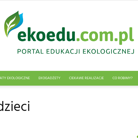
ATY EKOLOGICZNE
EKOGADŻETY
CIEKAWE REALIZACJE
CO ROBIMY?
Edukacja
zieci
ekologiczna