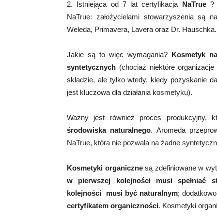
2. Istniejąca od 7 lat certyfikacja
NaTrue
? C
NaTrue: założycielami stowarzyszenia są n
Weleda, Primavera, Lavera oraz Dr. Hauschka.
Jakie są to więc wymagania?
Kosmetyk nat
syntetycznych
(chociaż niektóre organizacje
składzie, ale tylko wtedy, kiedy pozyskanie da
jest kluczowa dla działania kosmetyku).
Ważny jest również proces produkcyjny, 
środowiska naturalnego
. Aromeda przeprow
NaTrue, która nie pozwala na żadne syntetyczn
Kosmetyki organiczne
są zdefiniowane w wyty
w pierwszej kolejności musi spełniać s
kolejności musi być naturalnym
; dodatkowo
certyfikatem organiczności
. Kosmetyki orga