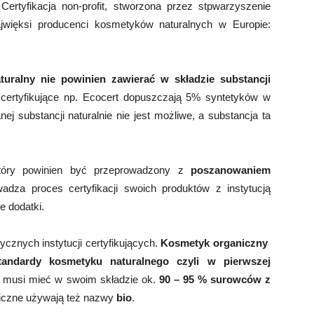
ertyfikacja non-profit, stworzona przez stpwarzyszenie
ajwięksi producenci kosmetyków naturalnych w Europie:
uralny nie powinien zawierać w składzie substancji
 certyfikujące np. Ecocert dopuszczają 5% syntetyków w
nej substancji naturalnie nie jest możliwe, a substancja ta
który powinien być przeprowadzony z
poszanowaniem
adza proces certyfikacji swoich produktów z instytucją
e dodatki.
cznych instytucji certyfikujących.
Kosmetyk organiczny
tandardy kosmetyku naturalnego czyli w pierwszej
 musi mieć w swoim składzie ok.
90 – 95 % surowców z
niczne używają też nazwy
bio
.