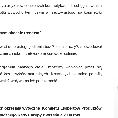
ysyp artykułów o zielonych kosmetykach. Trochę jest w nich
krótki wywód o tym, czym w rzeczywistości są kosmetyki
ilnym obecnie trendem?
owrót do prostego jedzenia bez ?polepszaczy?, spowodował
nie o nisko przetworzone surowce roślinne.
organem naszego ciała
i możemy wchłaniać przez nią
ć kosmetyków naturalnych. Kosmetyki naturalne potrafią
ównież wpływa na ich popularność.
ych
określają wytyczne Komitetu Ekspertów Produktów
licznego Rady Europy z września 2000 roku.