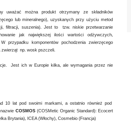
lny uważać można produkt otrzymany ze składników
rzęcego lub mineralnego), uzyskanych przy użyciu metod
ji, filtracji, suszenia). Jest to tzw. niskie przetwarzanie
wanie jak największej ilości wartości odżywczych,
h. W przypadku komponentów pochodzenia zwierzęcego
zwierząt np. wosk pszczeli.
cje. Jest ich w Europie kilka, ale wymagania przez nie
nad 10 lat pod swoimi markami, a ostatnio również pod
 nazwie
COSMOS
(COSMetic Organic Standard): Ecocert
elka Brytania), ICEA (Włochy), Cosmebio (Francja)