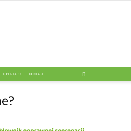
O PORTALU
KONTAKT
ne?