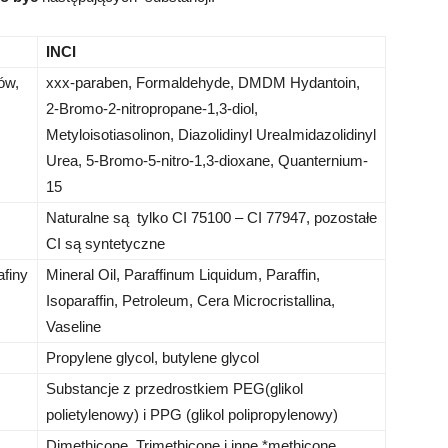
INCI
ów,
xxx-paraben, Formaldehyde, DMDM Hydantoin,
2-Bromo-2-nitropropane-1,3-diol,
Metyloisotiasolinon, Diazolidinyl UreaImidazolidinyl
Urea, 5-Bromo-5-nitro-1,3-dioxane, Quanternium-
15
Naturalne są tylko CI 75100 – CI 77947, pozostałe
CI są syntetyczne
afiny
Mineral Oil, Paraffinum Liquidum, Paraffin,
Isoparaffin, Petroleum, Cera Microcristallina,
Vaseline
Propylene glycol, butylene glycol
Substancje z przedrostkiem PEG(glikol
polietylenowy) i PPG (glikol polipropylenowy)
Dimethicone, Trimethicone i inne *methicone,