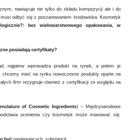
nym, nawiązuje nie tylko do składu kompozycji ale i do
ry musi odbyć się z poszanowaniem środowiska. Kosmetyk
logicznie?: bez wielowarstwowego opakowania, w
zne posiadają certyfikaty?
ad, najpierw wprowadza produkt na rynek, a potem je
 a my chcemy mieć na rynku nowoczesne produkty oparte na
łych firm rezygnuje również z certyfikacji ze względu na
enclature of Cosmetic Ingredients
) – Międzynarodowe
odstawa ocenienia czy kosmetyk może mianować się
o być
następujących substancji: