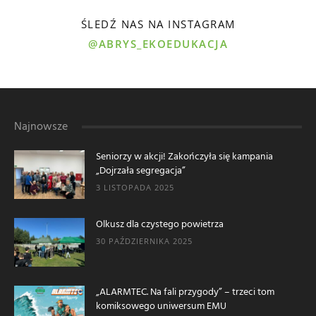
ŚLEDŹ NAS NA INSTAGRAM
@ABRYS_EKOEDUKACJA
Najnowsze
Seniorzy w akcji! Zakończyła się kampania
„Dojrzała segregacja”
3 LISTOPADA 2025
Olkusz dla czystego powietrza
30 PAŹDZIERNIKA 2025
„ALARMTEC. Na fali przygody” – trzeci tom
komiksowego uniwersum EMU