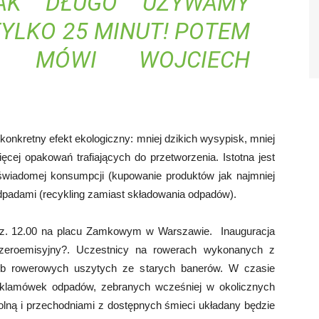
AK DŁUGO UŻYWAMY
TYLKO 25 MINUT! POTEM
? MÓWI WOJCIECH
onkretny efekt ekologiczny: mniej dzikich wysypisk, mniej
ej opakowań trafiających do przetworzenia. Istotna jest
świadomej konsumpcji (kupowanie produktów jak najmniej
dpadami (recykling zamiast składowania odpadów).
odz. 12.00 na placu Zamkowym w Warszawie. Inauguracja
zeroemisyjny?. Uczestnicy na rowerach wykonanych z
oreb rowerowych uszytych ze starych banerów. W czasie
reklamówek odpadów, zebranych wcześniej w okolicznych
olną i przechodniami z dostępnych śmieci układany będzie