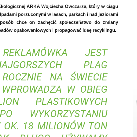
Ekologicznej ARKA Wojciecha Owczarza, który w ciągu
dpadami porzuconymi w lasach, parkach i nad jeziorami
sposób chce on zachęcić społeczeństwo do zmiany
dpadów opakowaniowych i propagować ideę recyklingu.
 REKLAMÓWKA JEST
JGORSZYCH PLAG
 ROCZNIE NA ŚWIECIE
I WPROWADZA W OBIEG
ION PLASTIKOWYCH
PO WYKORZYSTANIU
 OK. 18 MILIONÓW TON