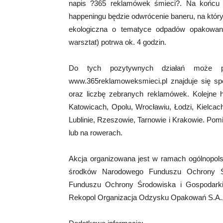
napis ?365 reklamówek śmieci?. Na końcu
happeningu będzie odwrócenie baneru, na któr
ekologiczna o tematyce odpadów opakowanio
warsztat) potrwa ok. 4 godzin.
Do tych pozytywnych działań może prz
www.365reklamoweksmieci.pl znajduje się spe
oraz liczbę zebranych reklamówek. Kolejne h
Katowicach, Opolu, Wrocławiu, Łodzi, Kielcac
Lublinie, Rzeszowie, Tarnowie i Krakowie. Po
lub na rowerach.
Akcja organizowana jest w ramach ogólnopols
środków Narodowego Funduszu Ochrony Ś
Funduszu Ochrony Środowiska i Gospodarki
Rekopol Organizacja Odzysku Opakowań S.A., a