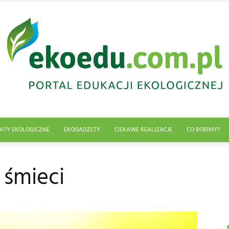
ATY EKOLOGICZNE
EKOGADŻETY
CIEKAWE REALIZACJE
CO ROBIMY?
Edukacja
 śmieci
ekologiczna