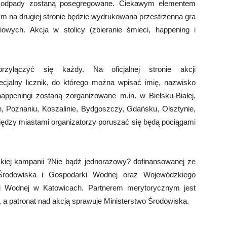
 odpady zostaną posegregowane. Ciekawym elementem
ym na drugiej stronie będzie wydrukowana przestrzenna gra
wych. Akcja w stolicy (zbieranie śmieci, happening i
yłączyć się każdy. Na oficjalnej stronie akcji
cjalny licznik, do którego można wpisać imię, nazwisko
appeningi zostaną zorganizowane m.in. w Bielsku-Białej,
h, Poznaniu, Koszalinie, Bydgoszczy, Gdańsku, Olsztynie,
między miastami organizatorzy poruszać się będą pociągami
kiej kampanii ?Nie bądź jednorazowy? dofinansowanej ze
rodowiska i Gospodarki Wodnej oraz Wojewódzkiego
 Wodnej w Katowicach. Partnerem merytorycznym jest
 patronat nad akcją sprawuje Ministerstwo Środowiska.