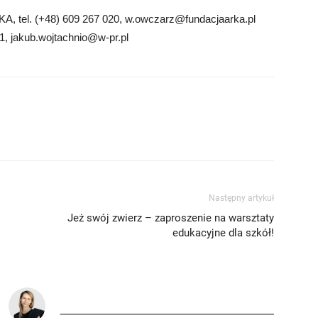
, tel. (+48) 609 267 020,
w.owczarz@fundacjaarka.pl
01,
jakub.wojtachnio@w-pr.pl
Następny artykuł
Jeż swój zwierz – zaproszenie na warsztaty
edukacyjne dla szkół!