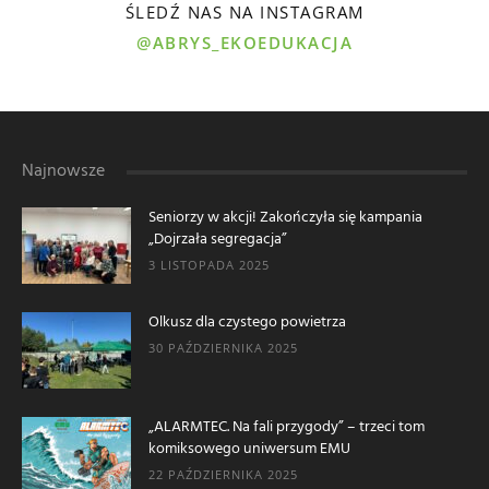
ŚLEDŹ NAS NA INSTAGRAM
@ABRYS_EKOEDUKACJA
Najnowsze
Seniorzy w akcji! Zakończyła się kampania
„Dojrzała segregacja”
3 LISTOPADA 2025
Olkusz dla czystego powietrza
30 PAŹDZIERNIKA 2025
„ALARMTEC. Na fali przygody” – trzeci tom
komiksowego uniwersum EMU
22 PAŹDZIERNIKA 2025