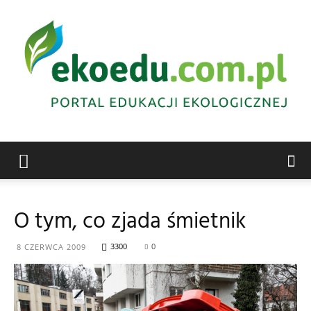
Edukacja
O tym, co zjada śmietnik
ekologiczna
3300
0
8 CZERWCA 2009
Abrys