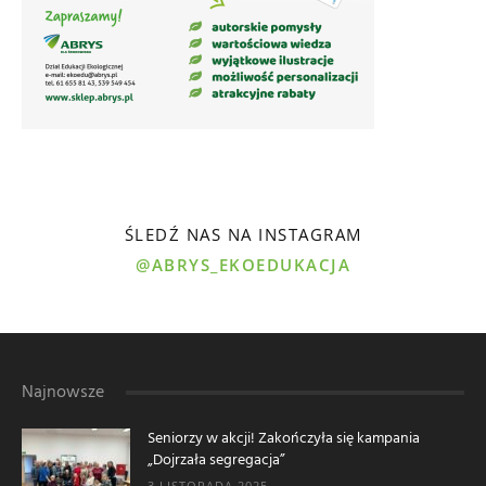
ŚLEDŹ NAS NA INSTAGRAM
@ABRYS_EKOEDUKACJA
Najnowsze
Seniorzy w akcji! Zakończyła się kampania
„Dojrzała segregacja”
3 LISTOPADA 2025