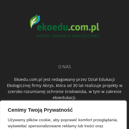
O NAS
Ekoedu.com.pl jest redagowany przez Dział Edukacji
Ekologicznej firmy Abrys, która od 30 lat realizuje projekty w
szeroko rozumianej ochronie środowiska, w tym w zakresie
ekoedukacji.
Cenimy Twoją Prywatność
ŚLEDŹ NAS
Używamy plików cookie, aby poprawić komfort przeglądania,
wyświetlać spersonalizowane reklamy lub treści oraz