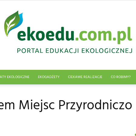
ATY EKOLOGICZNE
EKOGADŻETY
CIEKAWE REALIZACJE
CO ROBIMY?
Edukacja
iem Miejsc Przyrodnicz
ekologiczna