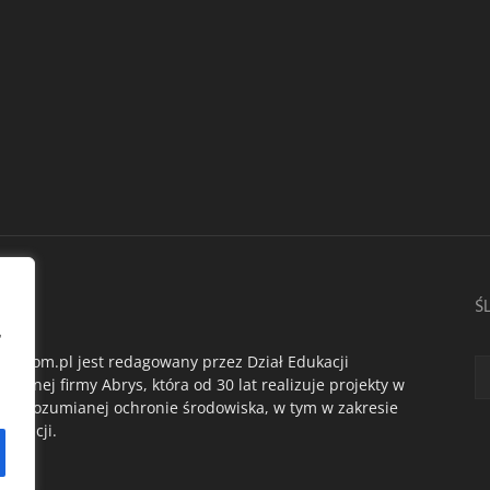
AS
Ś
,
du.com.pl jest redagowany przez Dział Edukacji
ogicznej firmy Abrys, która od 30 lat realizuje projekty w
oko rozumianej ochronie środowiska, w tym w zakresie
dukacji.