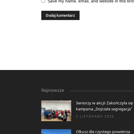
Save my name, email, and website in this bro
Najnowsze
Seniorzy w akcji! Zakończyła się
kampania „Dojrzała segregacja”
3 LISTOPADA 2025
Olkusz dla czystego powietrza