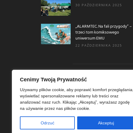
30 PAŹDZIERNIKA 2025
„ALARMTEC. Na fali przygody” –
trzeci tom komiksowego
uniwersum EMU
22 PAŹDZIERNIKA 2025
Cenimy Twoją Prywatność
O N
Używamy plików cookie, aby poprawić komfort przeglądania
wyświetlać spersonalizowane reklamy lub treści oraz
Ekoe
analizować nasz ruch. Klikając „Akceptuj”, wyrażasz zgodę
Ekol
na używanie przez nas plików cookie.
szer
ekoe
Odrzuć
Akceptuj