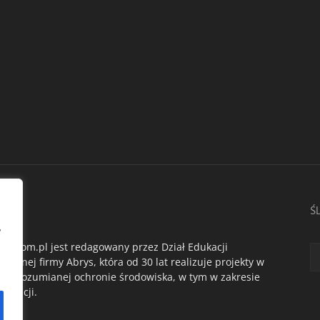
AS
Ś
,
du.com.pl jest redagowany przez Dział Edukacji
ogicznej firmy Abrys, która od 30 lat realizuje projekty w
oko rozumianej ochronie środowiska, w tym w zakresie
dukacji.