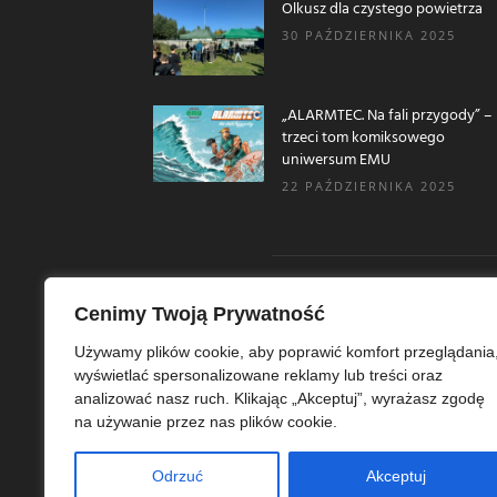
Olkusz dla czystego powietrza
30 PAŹDZIERNIKA 2025
„ALARMTEC. Na fali przygody” –
trzeci tom komiksowego
uniwersum EMU
22 PAŹDZIERNIKA 2025
Cenimy Twoją Prywatność
O N
Używamy plików cookie, aby poprawić komfort przeglądania
wyświetlać spersonalizowane reklamy lub treści oraz
Ekoe
analizować nasz ruch. Klikając „Akceptuj”, wyrażasz zgodę
Ekol
na używanie przez nas plików cookie.
szer
ekoe
Odrzuć
Akceptuj