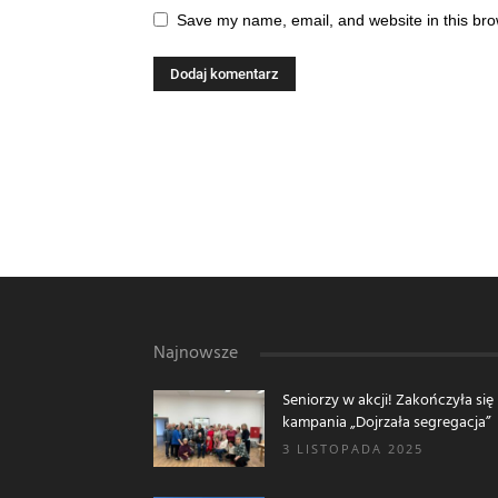
Save my name, email, and website in this bro
Najnowsze
Seniorzy w akcji! Zakończyła się
kampania „Dojrzała segregacja”
3 LISTOPADA 2025