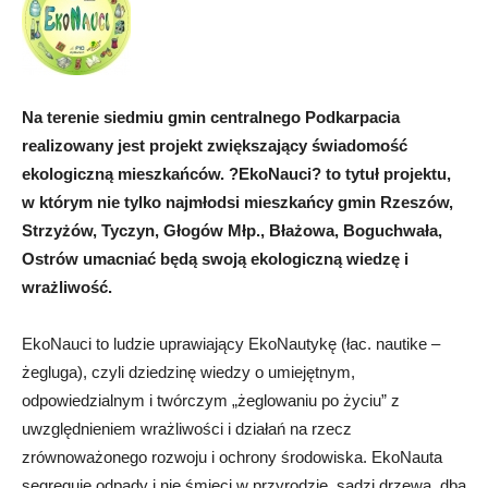
Na terenie siedmiu gmin centralnego Podkarpacia
realizowany jest projekt zwiększający świadomość
ekologiczną mieszkańców. ?EkoNauci? to tytuł projektu,
w którym nie tylko najmłodsi mieszkańcy gmin Rzeszów,
Strzyżów, Tyczyn, Głogów Młp., Błażowa, Boguchwała,
Ostrów umacniać będą swoją ekologiczną wiedzę i
wrażliwość.
EkoNauci to ludzie uprawiający EkoNautykę (łac. nautike –
żegluga), czyli dziedzinę wiedzy o umiejętnym,
odpowiedzialnym i twórczym „żeglowaniu po życiu” z
uwzględnieniem wrażliwości i działań na rzecz
zrównoważonego rozwoju i ochrony środowiska. EkoNauta
segreguje odpady i nie śmieci w przyrodzie, sadzi drzewa, dba