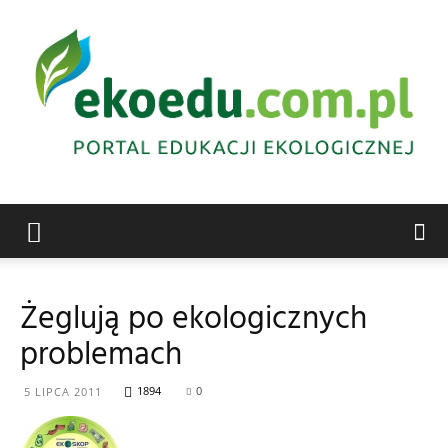
Edukacja
Żeglują po ekologicznych
problemach
ekologiczna
1894
0
5 LIPCA 2011
Abrys