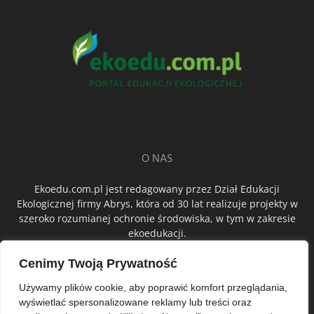
O NAS
Ekoedu.com.pl jest redagowany przez Dział Edukacji
Ekologicznej firmy Abrys, która od 30 lat realizuje projekty w
szeroko rozumianej ochronie środowiska, w tym w zakresie
ekoedukacji.
Cenimy Twoją Prywatność
ŚLEDŹ NAS
Używamy plików cookie, aby poprawić komfort przeglądania,
wyświetlać spersonalizowane reklamy lub treści oraz