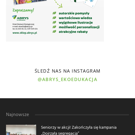
ŚLEDŹ NAS NA INSTAGRAM
@ABRYS_EKOEDUKACJA
Najnowsze
Seniorzy w akcji! Zakończyła się kampania
„Dojrzała segregacja”