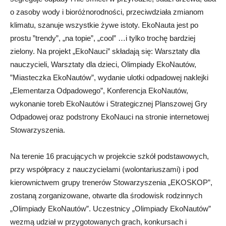
o zasoby wody i bioróżnorodności, przeciwdziała zmianom
klimatu, szanuje wszystkie żywe istoty. EkoNauta jest po
prostu ”trendy”, „na topie”, „cool” …i tylko trochę bardziej
zielony. Na projekt „EkoNauci” składają się: Warsztaty dla
nauczycieli, Warsztaty dla dzieci, Olimpiady EkoNautów,
”Miasteczka EkoNautów”, wydanie ulotki odpadowej naklejki
„Elementarza Odpadowego”, Konferencja EkoNautów,
wykonanie toreb EkoNautów i Strategicznej Planszowej Gry
Odpadowej oraz podstrony EkoNauci na stronie internetowej
Stowarzyszenia.
Na terenie 16 pracujących w projekcie szkół podstawowych,
przy współpracy z nauczycielami (wolontariuszami) i pod
kierownictwem grupy trenerów Stowarzyszenia „EKOSKOP”,
zostaną zorganizowane, otwarte dla środowisk rodzinnych
„Olimpiady EkoNautów”. Uczestnicy „Olimpiady EkoNautów”
wezmą udział w przygotowanych grach, konkursach i