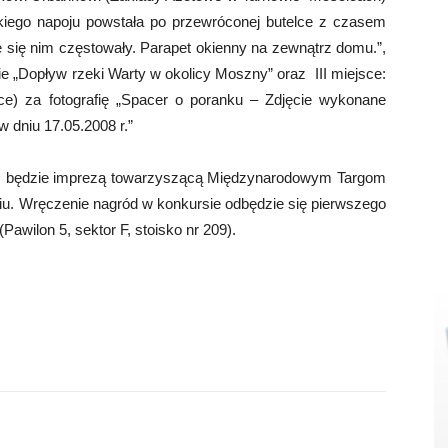
odkiego napoju powstała po przewróconej butelce z czasem
e się nim częstowały. Parapet okienny na zewnątrz domu.”,
ie „Dopływ rzeki Warty w okolicy Moszny” oraz III miejsce:
e) za fotografię „Spacer o poranku – Zdjęcie wykonane
dniu 17.05.2008 r.”
c będzie imprezą towarzyszącą Międzynarodowym Targom
 Wręczenie nagród w konkursie odbędzie się pierwszego
(Pawilon 5, sektor F, stoisko nr 209).