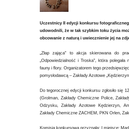
Uczestnicy II edycji konkursu fotograficzn
udowodnili, że w tak szybkim toku życia moż
obcowanie z naturą i uwiecznienie jej na zdj
„Złap zająca” to akcja skierowana do pr
„Odpowiedzialność i Troska”, która polegała 
fauny i flory. Organizatorem tego przedsięwzię
pomysłodawcą – Zakłady Azotowe „Kędzierzyn
Do tegorocznej edycji konkursu zgłosiło się 
(Grolman, Zakłady Chemiczne Police, Zakła
Odzysku, Zakłady Azotowe Kędzierzyn, An
Zakłady Chemiczne ZACHEM, PKN Orlen, Zakł
Komisja konkursowa przyznała: I miejsce: Ma