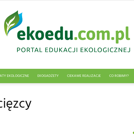
ATY EKOLOGICZNE
EKOGADŻETY
CIEKAWE REALIZACJE
CO ROBIMY?
Edukacja
cięzcy
ekologiczna