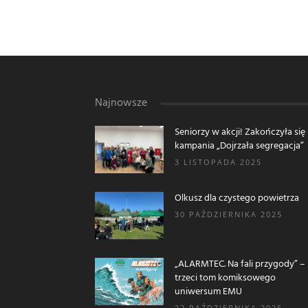
Najnowsze
Seniorzy w akcji! Zakończyła się
kampania „Dojrzała segregacja”
3 LISTOPADA 2025
Olkusz dla czystego powietrza
30 PAŹDZIERNIKA 2025
„ALARMTEC. Na fali przygody” –
trzeci tom komiksowego
uniwersum EMU
22 PAŹDZIERNIKA 2025