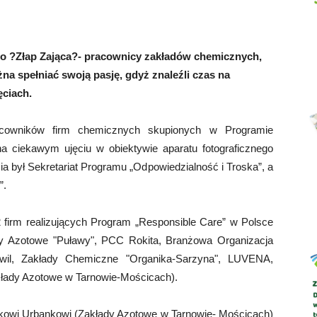
ego ?Złap Zająca?- pracownicy zakładów chemicznych,
na spełniać swoją pasję, gdyż znaleźli czas na
Abrys
ęciach.
acowników firm chemicznych skupionych w Programie
na ciekawym ujęciu w obiektywie aparatu fotograficznego
cia był Sekretariat Programu „Odpowiedzialność i Troska”, a
”.
12 firm realizujących Program „Responsible Care” w Polsce
dy Azotowe "Puławy", PCC Rokita, Branżowa Organizacja
wil, Zakłady Chemiczne "Organika-Sarzyna", LUVENA,
ady Azotowe w Tarnowie-Mościcach).
rkowi Urbankowi (Zakłady Azotowe w Tarnowie- Mościcach)