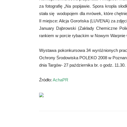
za fotografię „Na popijawie. Spora kropla sł
stała się wodopojem dla mrówek, które chętni
II miejsce: Alicja Gorońska (LUVENA) za zdjęc
January Dąbrowski (Zakłady Chemiczne Polic
rankiem w porcie rybackim w Nowym Warpnie w 
Wystawa pokonkursowa 34 wyróżnionych pra
Ochrony Środowiska POLEKO 2008 w Poznaniu.
dnia Targów- 27 października br. o godz. 11.30. 
Źródło:
AchaPR