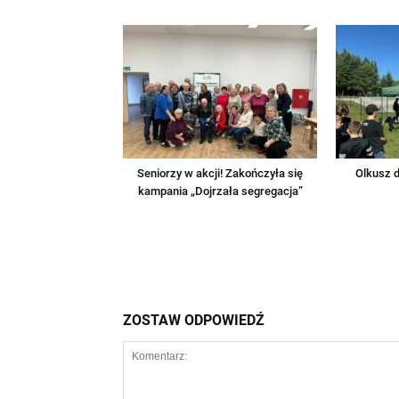
Seniorzy w akcji! Zakończyła się
Olkusz d
kampania „Dojrzała segregacja”
ZOSTAW ODPOWIEDŹ