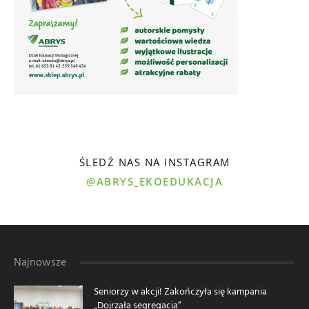
ŚLEDŹ NAS NA INSTAGRAM
@ABRYS_EKOEDUKACJA
Najnowsze
Seniorzy w akcji! Zakończyła się kampania
„Dojrzała segregacja”