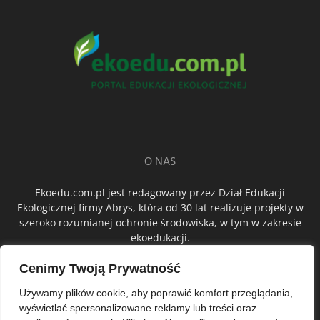
O NAS
Ekoedu.com.pl jest redagowany przez Dział Edukacji
Ekologicznej firmy Abrys, która od 30 lat realizuje projekty w
szeroko rozumianej ochronie środowiska, w tym w zakresie
ekoedukacji.
Cenimy Twoją Prywatność
ŚLEDŹ NAS
Używamy plików cookie, aby poprawić komfort przeglądania,
wyświetlać spersonalizowane reklamy lub treści oraz