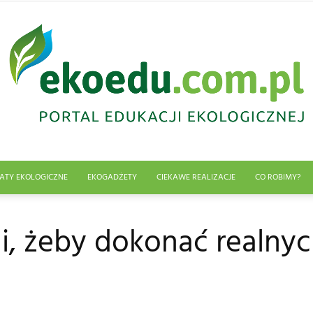
ATY EKOLOGICZNE
EKOGADŻETY
CIEKAWE REALIZACJE
CO ROBIMY?
Edukacja
i, żeby dokonać realny
ekologiczna