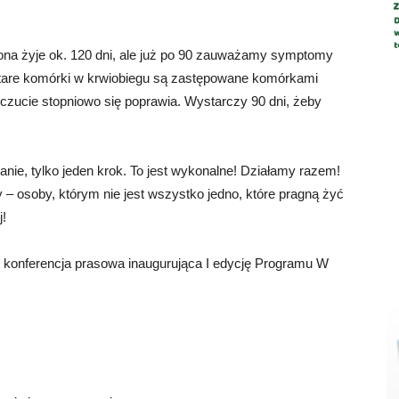
wona żyje ok. 120 dni, ale już po 90 zauważamy symptomy
 stare komórki w krwiobiegu są zastępowane komórkami
zucie stopniowo się poprawia. Wystarczy 90 dni, żeby
nie, tylko jeden krok. To jest wykonalne! Działamy razem!
Ty – osoby, którym nie jest wszystko jedno, które pragną żyć
j!
ę konferencja prasowa inaugurująca I edycję Programu W