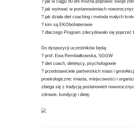
? jak w ciągu 90 dni można poprawić swoje zd
? jak wytrwać w postanowieniach noworoczny
? jak działa diet coaching i metoda małych kro
? kim są EKObohaterowie
? dlaczego Program zdecydowało się poprzeć tyl
Do dyspozycji uczestników będą:
? prof. Ewa Rembiałkowska, SGGW
? diet coach, dietetycy, psychologowie
? przedstawiciele partnerskich miast i gminAkc
proekologiczne: miasta, miejscowości i organi
zbiega się z tradycją postanowień noworocznych
zdrowie, kondycję i dietę.