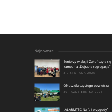
Najnowsze
Seniorzy w akcji! Zakończyła się
kampania „Dojrzała segregacja”
3 LISTOPADA 2025
Olkusz dla czystego powietrza
30 PAŹDZIERNIKA 2025
„ALARMTEC. Na fali przygody” –