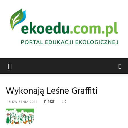
Edukacja
Wykonają Leśne Graffiti
ekologiczna
1928
0
15 KWIETNIA 2011
Abrys