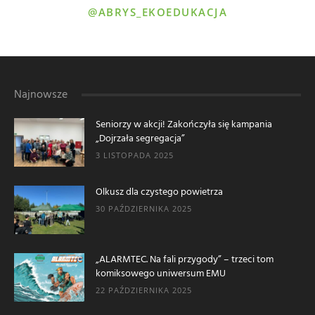
@ABRYS_EKOEDUKACJA
Najnowsze
Seniorzy w akcji! Zakończyła się kampania
„Dojrzała segregacja”
3 LISTOPADA 2025
Olkusz dla czystego powietrza
30 PAŹDZIERNIKA 2025
„ALARMTEC. Na fali przygody” – trzeci tom
komiksowego uniwersum EMU
22 PAŹDZIERNIKA 2025