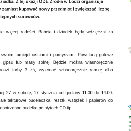
iadka. Z tej okazji ODE Źródła w Łodzi organizuje
by zamiast kupować nowy przedmiot i zwiększać liczbę
ostępnych surowców.
Abrys
ie więcej radości. Babcia i dziadek będą wdzięczni za
woimi umiejętnościami i pomysłami. Powstaną gotowe
i z gipsu lub masy solnej. Będzie można własnoręcznie
oszt torby 3 zł), wykonać własnoręcznie ramkę albo
nej 27 w sobotę, 17 stycznia od godziny 11.00 do 14.00.
łe tekturowe pudełeczka, resztki wstążek i papierów do
epotrzebne pudełka po płytach CD itp.