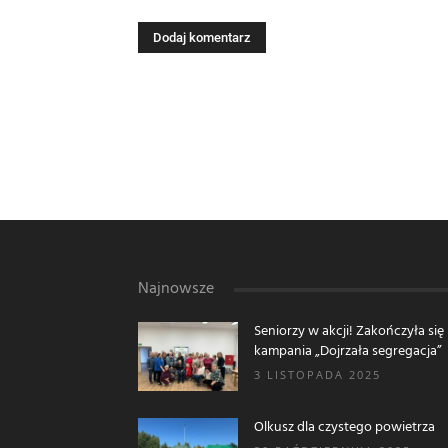
Najnowsze
Seniorzy w akcji! Zakończyła się
kampania „Dojrzała segregacja”
3 LISTOPADA 2025
Olkusz dla czystego powietrza