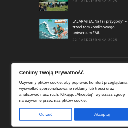
30 PAŹDZIERNIKA 2025
„ALARMTEC. Na fali przygody” –
trzeci tom komiksowego
uniwersum EMU
22 PAŹDZIERNIKA 2025
Cenimy Twoją Prywatność
O N
Używamy plików cookie, aby poprawić komfort przeglądania
wyświetlać spersonalizowane reklamy lub treści oraz
Ekoe
analizować nasz ruch. Klikając „Akceptuj”, wyrażasz zgodę
Ekol
na używanie przez nas plików cookie.
szer
ekoe
Odrzuć
Akceptuj