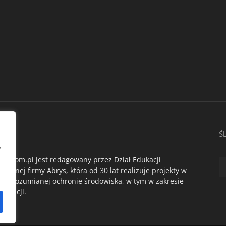
AS
Ś
,
du.com.pl jest redagowany przez Dział Edukacji
ogicznej firmy Abrys, która od 30 lat realizuje projekty w
oko rozumianej ochronie środowiska, w tym w zakresie
dukacji.