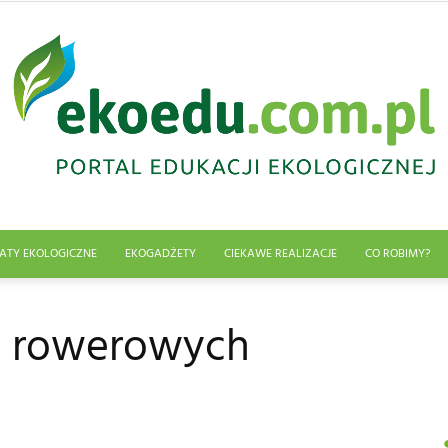
ATY EKOLOGICZNE
EKOGADŻETY
CIEKAWE REALIZACJE
CO ROBIMY?
Edukacja
w rowerowych
ekologiczna