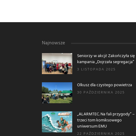
Najnowsze
Seniorzy w akcji! Zakończyła się
kampania „Dojrzała segregacja”
3 LISTOPADA 2025
Olkusz dla czystego powietrza
30 PAŹDZIERNIKA 2025
„ALARMTEC. Na fali przygody” –
trzeci tom komiksowego
uniwersum EMU
22 PAŹDZIERNIKA 2025