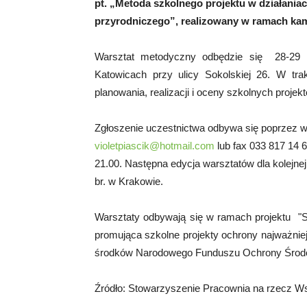
pt. „Metoda szkolnego projektu w działania
przyrodniczego”, realizowany w ramach kam
Warsztat metodyczny odbędzie się 28-29 
Katowicach przy ulicy Sokolskiej 26. W tr
planowania, realizacji i oceny szkolnych proj
Zgłoszenie uczestnictwa odbywa się poprzez wyp
violetpiascik@hotmail.com
lub fax 033 817 14 
21.00. Następna edycja warsztatów dla kolejnej
br. w Krakowie.
Warsztaty odbywają się w ramach projektu "Sz
promująca szkolne projekty ochrony najważnie
środków Narodowego Funduszu Ochrony Środo
Źródło: Stowarzyszenie Pracownia na rzecz Ws