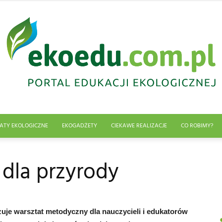
ATY EKOLOGICZNE
EKOGADŻETY
CIEKAWE REALIZACJE
CO ROBIMY?
Edukacja
 dla przyrody
ekologiczna
zuje warsztat metodyczny dla nauczycieli i edukatorów