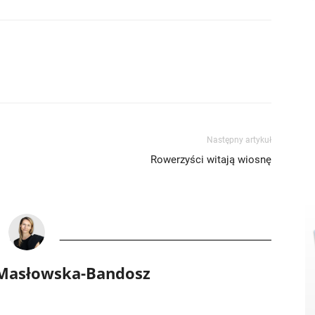
Następny artykuł
Rowerzyści witają wiosnę
 Masłowska-Bandosz