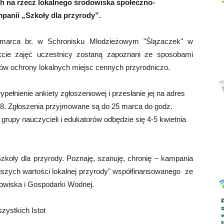
ch na rzecz lokalnego środowiska społeczno-
panii „Szkoły dla przyrody”.
marca br. w Schronisku Młodzieżowym "Ślązaczek" w
Abrys
akcie zajęć uczestnicy zostaną zapoznani ze sposobami
ektów ochrony lokalnych miejsc cennych przyrodniczo.
ełnienie ankiety zgłoszeniowej i przesłanie jej na adres
68. Zgłoszenia przyjmowane są do 25 marca do godz.
 grupy nauczycieli i edukatorów odbędzie się 4-5 kwietnia
koły dla przyrody. Poznaję, szanuję, chronię – kampania
jszych wartości lokalnej przyrody" współfinansowanego ze
wiska i Gospodarki Wodnej.
zystkich Istot