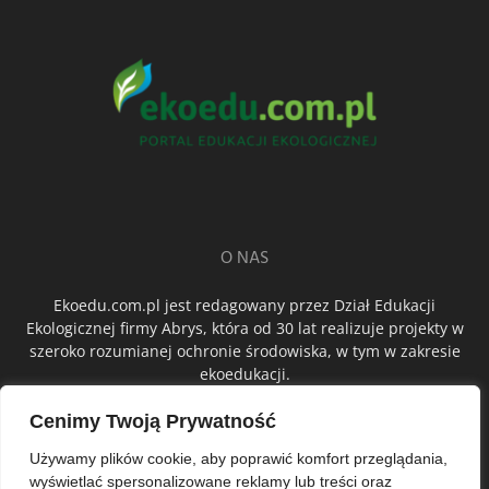
O NAS
Ekoedu.com.pl jest redagowany przez Dział Edukacji
Ekologicznej firmy Abrys, która od 30 lat realizuje projekty w
szeroko rozumianej ochronie środowiska, w tym w zakresie
ekoedukacji.
Cenimy Twoją Prywatność
ŚLEDŹ NAS
Używamy plików cookie, aby poprawić komfort przeglądania,
wyświetlać spersonalizowane reklamy lub treści oraz